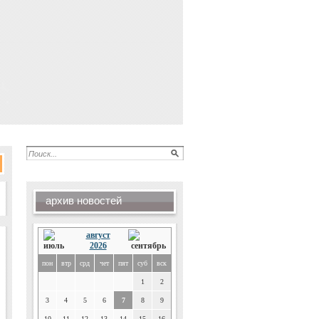
архив новостей
август
2026
пон
втр
срд
чет
пят
суб
вск
1
2
3
4
5
6
7
8
9
10
11
12
13
14
15
16