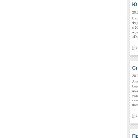
Ю
20.
В с
Фед
с 2
отд
«Го
Сн
20.
Анс
Сев
по-
тал
сел
пол
Пр