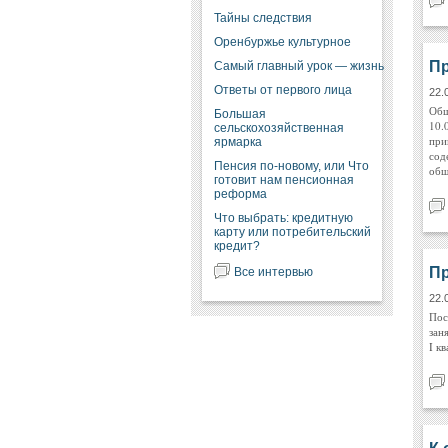
Тайны следствия
Оренбуржье культурное
Пр
Самый главный урок — жизнь
Ответы от первого лица
22.
Общ
Большая
10.
сельскохозяйственная
при
ярмарка
сод
Пенсия по-новому, или Что
общ
готовит нам пенсионная
реформа
Что выбрать: кредитную
карту или потребительский
кредит?
П
Все интервью
22.
Пос
зан
I к