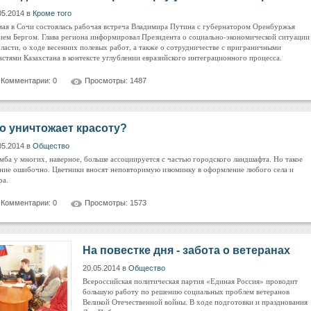
05.2014 в
Кроме того
мая в Сочи состоялась рабочая встреча Владимира Путина с губернатором Оренбуржья
ем Бергом. Глава региона информировал Президента о социально-экономической ситуации
бласти, о ходе весенних полевых работ, а также о сотрудничестве с приграничными
астями Казахстана в контексте углублении евразийского интеграционного процесса.
Комментарии: 0
Просмотры: 1487
о уничтожает красоту?
05.2014 в
Общество
мба у многих, наверное, больше ассоциируется с частью городского ландшафта. Но такое
ние ошибочно. Цветники вносят неповторимую изюминку в оформление любого села и
ра.
Комментарии: 0
Просмотры: 1573
На повестке дня - забота о ветеранах
20.05.2014 в
Общество
Всероссийская политическая партия «Единая Россия» проводит
большую работу по решению социальных проблем ветеранов
Великой Отечественной войны. В ходе подготовки и празднования