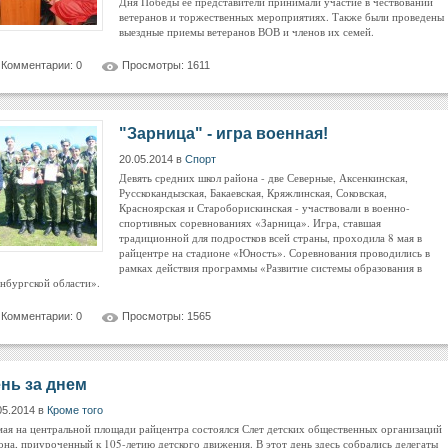
Дня Победы ее представители принимали участие в чествовании
ветеранов и торжественных мероприятиях. Также были проведены
выездные приемы ветеранов ВОВ и членов их семей.
Комментарии: 0
Просмотры: 1611
"Зарница" - игра военная!
20.05.2014 в
Спорт
Девять средних школ района - две Северные, Аксенкинская,
Русскокандызская, Бакаевская, Кряжлинская, Соковская,
Красноярская и Староборискинская - участвовали в военно-
спортивных соревнованиях «Зарница». Игра, ставшая
традиционной для подростков всей страны, проходила 8 мая в
райцентре на стадионе «Юность». Соревнования проводились в
рамках действия программы «Развитие системы образования в
нбургской области».
Комментарии: 0
Просмотры: 1565
нь за днем
05.2014 в
Кроме того
мая на центральной площади райцентра состоялся Слет детских общественных организаций
она, приуроченный к 105-летию детского движения. В этот день здесь собрались делегаты