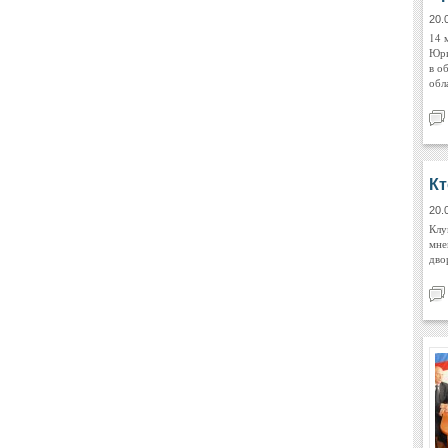
20.
14 
Юри
в о
обл
Кт
20.
Клу
мне
дво