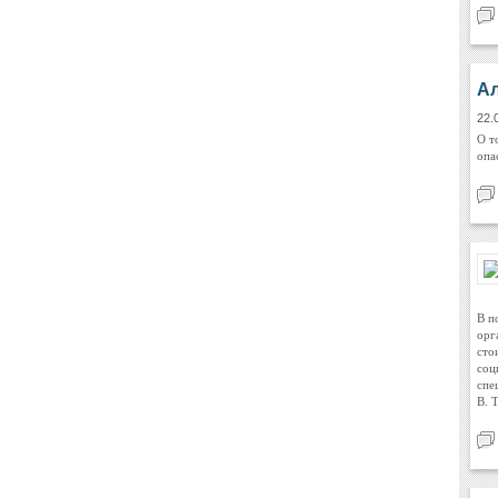
Ал
22.
О т
опа
В п
орг
сто
соц
спе
В. 