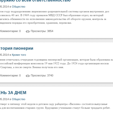
оружию со всей ответственностью
05.2014 в
Общество
том году подразделениям лицензионно-разрешительной системы органов внутренних дел
олнилось 40 лет. В 1969 году приказом МВД СССР был образован отдел, на который
лагались обязанности по исполнению законодательства об обороте оружия, контроль за
людением порядка его приобретения, хранения, перевозки.
Комментарии: 0
Просмотры: 3854
тория пионерии
05.2014 в
Кроме того
июня отмечалась очередная годовщина пионерской организации, которая была образована н
российской конференции комсомола 19 мая 1922 года. До 1924 года организация носила
 Спартака, а после смерти Ленина получила его имя.
Комментарии: 0
Просмотры: 3740
ЕНЬ ЗА ДНЕМ
05.2014 в
Общество
етверг и пятницу этой недели в детском саду райцентра «Василек» состоятся выпускные
ы для воспитанников старших групп. Будущими учениками станут больше тридцати ребят.