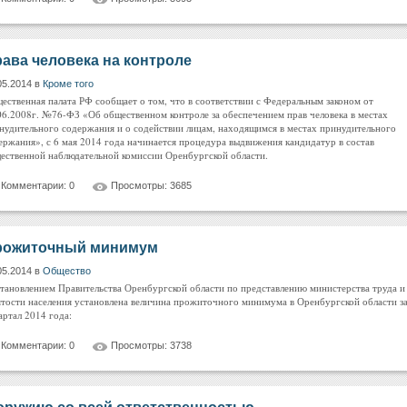
ава человека на контроле
05.2014 в
Кроме того
ественная палата РФ сообщает о том, что в соответствии с Федеральным законом от
06.2008г. №76-ФЗ «Об общественном контроле за обеспечением прав человека в местах
нудительного содержания и о содействии лицам, находящимся в местах принудительного
ержания», с 6 мая 2014 года начинается процедура выдвижения кандидатур в состав
ественной наблюдательной комиссии Оренбургской области.
Комментарии: 0
Просмотры: 3685
рожиточный минимум
05.2014 в
Общество
тановлением Правительства Оренбургской области по представлению министерства труда и
ятости населения установлена величина прожиточного минимума в Оренбургской области з
вартал 2014 года:
Комментарии: 0
Просмотры: 3738