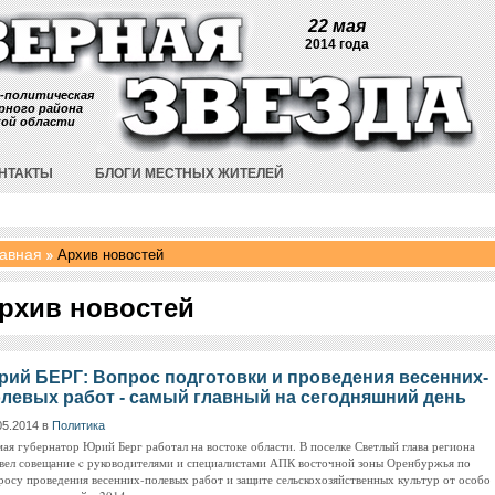
22 мая
2014 года
-политическая
рного района
кой области
НТАКТЫ
БЛОГИ МЕСТНЫХ ЖИТЕЛЕЙ
авная
Архив новостей
рхив новостей
ий БЕРГ: Вопрос подготовки и проведения весенних-
левых работ - самый главный на сегодняшний день
05.2014 в
Политика
мая губернатор Юрий Берг работал на востоке области. В поселке Светлый глава региона
вел совещание c руководителями и специалистами АПК восточной зоны Оренбуржья по
росу проведения весенних-полевых работ и защите сельскохозяйственных культур от особо