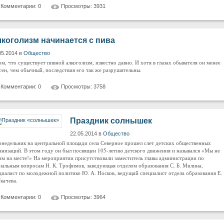
Комментарии: 0
Просмотры: 3931
коголизм начинается с пива
05.2014 в
Общество
ом, что существует пивной алкоголизм, известно давно. И хотя в глазах обывателя он менее
сен, чем обычный, последствия его так же разрушительны.
Комментарии: 0
Просмотры: 3758
Праздник солнышек
22.05.2014 в
Общество
онедельник на центральной площади села Северное прошел слет детских общественных
анизаций. В этом году он был посвящен 105-летию детского движения и назывался «Мы не
им на месте!» На мероприятии присутствовали заместитель главы администрации по
иальным вопросам Н. К. Трофимов, заведующая отделом образования С. Б. Милина,
циалист по молодежной политике Ю. А. Носков, ведущий специалист отдела образования Е.
Ткачева.
Комментарии: 0
Просмотры: 3964