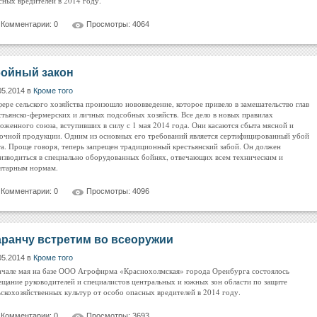
сных вредителей в 2014 году.
Комментарии: 0
Просмотры: 4064
ойный закон
05.2014 в
Кроме того
фере сельского хозяйства произошло нововведение, которое привело в замешательство глав
стьянско-фермерских и личных подсобных хозяйств. Все дело в новых правилах
оженного союза, вступивших в силу с 1 мая 2014 года. Они касаются сбыта мясной и
очной продукции. Одним из основных его требований является сертифицированный убой
та. Проще говоря, теперь запрещен традиционный крестьянский забой. Он должен
изводиться в специально оборудованных бойнях, отвечающих всем техническим и
итарным нормам.
Комментарии: 0
Просмотры: 4096
ранчу встретим во всеоружии
05.2014 в
Кроме того
ачале мая на базе ООО Агрофирма «Краснохолмская» города Оренбурга состоялось
ещание руководителей и специалистов центральных и южных зон области по защите
ьскохозяйственных культур от особо опасных вредителей в 2014 году.
Комментарии: 0
Просмотры: 3693