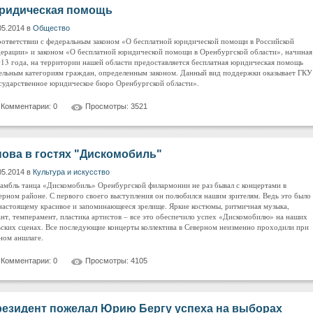
ридическая помощь
05.2014 в
Общество
оответствии с федеральным законом «О бесплатной юридической помощи в Российской
ерации» и законом «О бесплатной юридической помощи в Оренбургской области», начиная
013 года, на территории нашей области предоставляется бесплатная юридическая помощь
ельным категориям граждан, определенным законом. Данный вид поддержки оказывает ГКУ
сударственное юридическое бюро Оренбургской области».
Комментарии: 0
Просмотры: 3521
ова в гостях "Дискомобиль"
05.2014 в
Культура и искусство
амбль танца «Дискомобиль» Оренбургской филармонии не раз бывал с концертами в
ерном районе. С первого своего выступления он полюбился нашим зрителям. Ведь это было
настоящему красивое и запоминающееся зрелище. Яркие костюмы, ритмичная музыка,
ант, темперамент, пластика артистов – все это обеспечило успех «Дискомобилю» на наших
ьских сценах. Все последующие концерты коллектива в Северном неизменно проходили при
ном аншлаге.
Комментарии: 0
Просмотры: 4105
езидент пожелал Юрию Бергу успеха на выборах