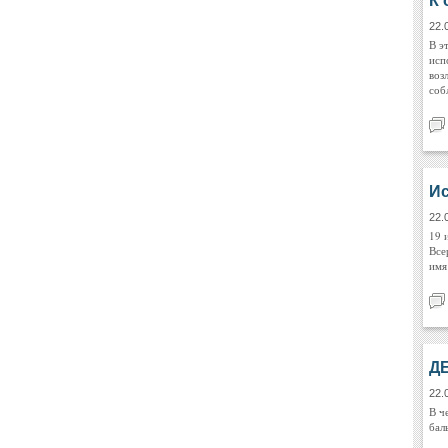
К 
22.
В э
исп
воз
соб
Ис
22.
19 
Все
имя
Д
22.
В ч
бал