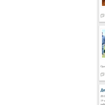
Оре
Де
20.
19 
рай