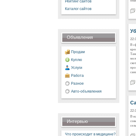
опа
Рейтинг сайтов
Каталог сайтов
Уб
Объявления
22.
В с
кре
Продам
Там
мол
Куплю
ско
про
Услуги
сан
Работа
Разное
Авто-объявления
Са
22.
В н
сов
Интервью
сел
Что происходит в медицине?