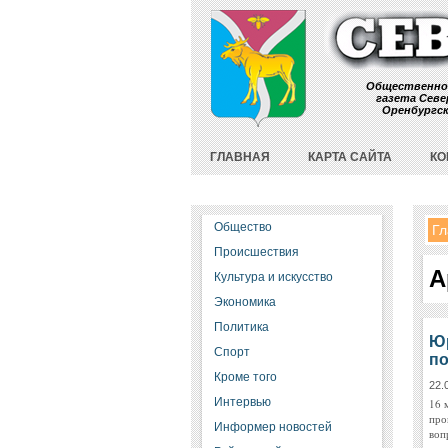
Общественно
газета Севе
Оренбургс
ГЛАВНАЯ
КАРТА САЙТА
КО
Общество
Гл
Происшествия
А
Культура и искусство
Экономика
Политика
Юр
Спорт
по
Кроме того
22.
Интервью
16 
про
Информер новостей
воп