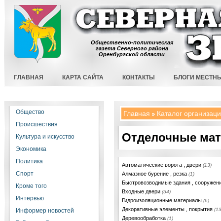
Общественно-политическая
газета Северного района
Оренбургской области
ГЛАВНАЯ
КАРТА САЙТА
КОНТАКТЫ
БЛОГИ МЕСТН
Общество
Главная
Каталог организац
Происшествия
Отделочные ма
Культура и искусство
Экономика
Политика
Автоматические ворота , двери
(13)
Спорт
Алмазное бурение , резка
(1)
Быстровозводимые здания , сооружен
Кроме того
Входные двери
(54)
Интервью
Гидроизоляционные материалы
(6)
Декоративные элементы , покрытия
(13
Информер новостей
Деревообработка
(1)