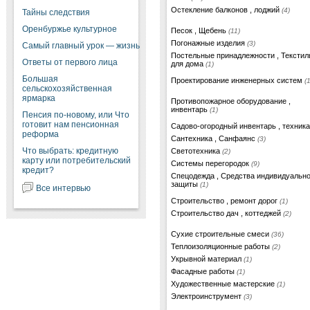
Остекление балконов , лоджий
(4)
Тайны следствия
Оренбуржье культурное
Песок , Щебень
(11)
Погонажные изделия
(3)
Самый главный урок — жизнь
Постельные принадлежности , Текстил
Ответы от первого лица
для дома
(1)
Большая
Проектирование инженерных систем
(1
сельскохозяйственная
ярмарка
Противопожарное оборудование ,
инвентарь
(1)
Пенсия по-новому, или Что
готовит нам пенсионная
Садово-огородный инвентарь , техник
реформа
Сантехника , Санфаянс
(3)
Что выбрать: кредитную
Светотехника
(2)
карту или потребительский
Системы перегородок
(9)
кредит?
Спецодежда , Средства индивидуальн
защиты
(1)
Все интервью
Строительство , ремонт дорог
(1)
Строительство дач , коттеджей
(2)
Сухие строительные смеси
(36)
Теплоизоляционные работы
(2)
Укрывной материал
(1)
Фасадные работы
(1)
Художественные мастерские
(1)
Электроинструмент
(3)