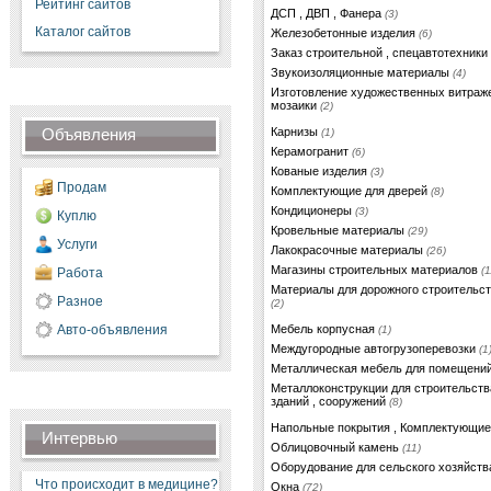
Рейтинг сайтов
ДСП , ДВП , Фанера
(3)
Каталог сайтов
Железобетонные изделия
(6)
Заказ строительной , спецавтотехники
Звукоизоляционные материалы
(4)
Изготовление художественных витраже
мозаики
(2)
Объявления
Карнизы
(1)
Керамогранит
(6)
Кованые изделия
(3)
Продам
Комплектующие для дверей
(8)
Кондиционеры
(3)
Куплю
Кровельные материалы
(29)
Услуги
Лакокрасочные материалы
(26)
Магазины строительных материалов
(1
Работа
Материалы для дорожного строительст
Разное
(2)
Авто-объявления
Мебель корпусная
(1)
Междугородные автогрузоперевозки
(1
Металлическая мебель для помещени
Металлоконструкции для строительств
зданий , сооружений
(8)
Напольные покрытия , Комплектующи
Интервью
Облицовочный камень
(11)
Оборудование для сельского хозяйст
Что происходит в медицине?
Окна
(72)