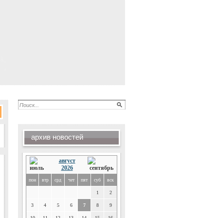
архив новостей
август
2026
пон
втр
срд
чет
пят
суб
вск
1
2
3
4
5
6
7
8
9
10
11
12
13
14
15
16