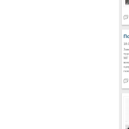
По
18.
Зав
тур
МГ 
кон
оде
газ