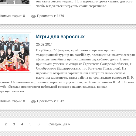
она стала совсем недавно. Но и короткого срока хватило для того,
чтобы выделиться из группы своих сверстников.
Комментарии: 0
Просмотры: 1479
Игры для взрослых
25.02.2014
В субботу, 22 февраля, в районном спортзале прошел
традиционный турнир по волейболу, посвященный памяти северян-
афганцев, погибших при исполнении служебного долга. В нем
принимали участие команды из Сергиевска Самарской области, г.
Октябрьского (Башкортостан), и г. Бугульмы (Татарстан). На
церемонии открытия соревнований с вступительным словом
выступил заместитель главы района по социальным вопросам Н. К.
фимов. Он пожелал спортсменам хорошей и удачной игры. А воспитанники Ю. А. Носкова
клуба «Звезда» подготовили небольшой рассказ о наших земляках, воинах-
ернационалистах.
Комментарии: 0
Просмотры: 1512
2
3
4
5
6
Следующая »