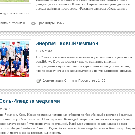
райцентре на стадионе «Юность». Соревнования проводились в
рамках действия программы «Развитие системы образования в
нбургской области».
Комментарии: 0
Просмотры: 1565
Энергия - новый чемпион!
15.05.2014
1 и 2 мая состоялись заключительные игры чемпионата района по
волейболу. К этому моменту еще сохранялась интрига
распределения призовых мест в турнирной таблице. Дело в том,
что по классу игры все команды теперь почти одинаково сильные.
Комментарии: 0
Просмотры: 1483
Соль-Илецк за медалями
05.2014
 по 7 мая в г. Соль-Илецк проходил чемпионат области по борьбе самбо в зачет областных
ртивных игр «Золотой колос Оренбуржья». Команда Северного района заняла здесь 5 место
бщем зачете среди 9 участниц этих состязаний. Наиболее успешно среди наших борцов
тупили Игорь Калябин – 2 место, Радик Ахметзянов, Александр Киселев и Александр Хаеро
аняли 3 место в своих весовых категориях.