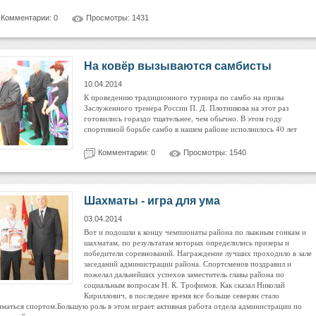
Комментарии: 0
Просмотры: 1431
На ковёр вызываются самбисты
10.04.2014
К проведению традиционного турнира по самбо на призы
Заслуженного тренера России П. Д. Плотникова на этот раз
готовились гораздо тщательнее, чем обычно. В этом году
спортивной борьбе самбо в нашем районе исполнилось 40 лет
Комментарии: 0
Просмотры: 1540
Шахматы - игра для ума
03.04.2014
Вот и подошли к концу чемпионаты района по лыжным гонкам и
шахматам, по результатам которых определились призеры и
победители соревнований. Награждение лучших проходило в зале
заседаний администрации района. Спортсменов поздравил и
пожелал дальнейших успехов заместитель главы района по
социальным вопросам Н. К. Трофимов. Как сказал Николай
Кириллович, в последнее время все больше северян стало
иматься спортом.Большую роль в этом играет активная работа отдела администрации по