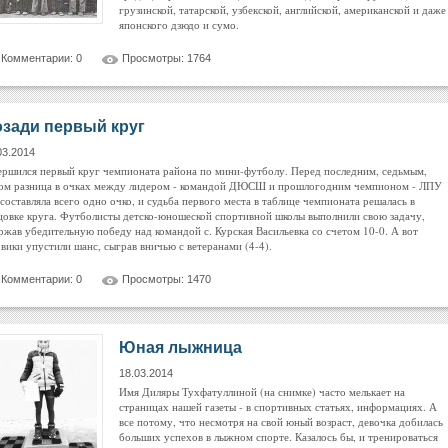
грузинской, татарской, узбекской, английской, американской и даже
японского дзюдо и сумо.
Комментарии: 0
Просмотры: 1764
зади первый круг
03.2014
ершился первый круг чемпионата района по мини-футболу. Перед последним, седьмым,
ом разница в очках между лидером - командой ДЮСШ и прошлогодним чемпионом - ЛПУ
составляла всего одно очко, и судьба первого места в таблице чемпионата решалась в
цовке круга. Футболисты детско-юношеской спортивной школы выполнили свою задачу,
ржав убедительную победу над командой с. Курская Васильевка со счетом 10-0. А вот
овики упустили шанс, сыграв вничью с ветеранами (4-4).
Комментарии: 0
Просмотры: 1470
Юная лыжница
18.03.2014
Имя Диляры Тухфатуллиной (на снимке) часто мелькает на
страницах нашей газеты - в спортивных статьях, информациях. А
все потому, что несмотря на свой юный возраст, девочка добилась
больших успехов в лыжном спорте. Казалось бы, и тренироваться