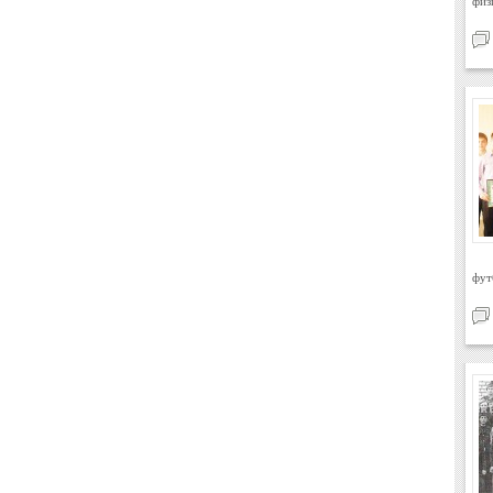
физ
фут