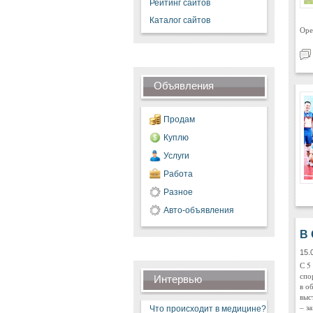
Рейтинг сайтов
Каталог сайтов
Оре
Объявления
Продам
Куплю
Услуги
Работа
Разное
Авто-объявления
В 
15.
С 5
спо
Интервью
в о
выс
– з
Что происходит в медицине?