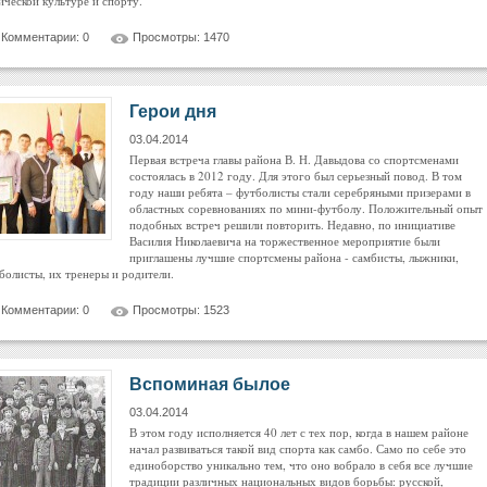
ической культуре и спорту.
Комментарии: 0
Просмотры: 1470
Герои дня
03.04.2014
Первая встреча главы района В. Н. Давыдова со спортсменами
состоялась в 2012 году. Для этого был серьезный повод. В том
году наши ребята – футболисты стали серебряными призерами в
областных соревнованиях по мини-футболу. Положительный опыт
подобных встреч решили повторить. Недавно, по инициативе
Василия Николаевича на торжественное мероприятие были
приглашены лучшие спортсмены района - самбисты, лыжники,
болисты, их тренеры и родители.
Комментарии: 0
Просмотры: 1523
Вспоминая былое
03.04.2014
В этом году исполняется 40 лет с тех пор, когда в нашем районе
начал развиваться такой вид спорта как самбо. Само по себе это
единоборство уникально тем, что оно вобрало в себя все лучшие
традиции различных национальных видов борьбы: русской,