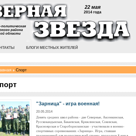
22 мая
2014 года
-политическая
рного района
кой области
НТАКТЫ
БЛОГИ МЕСТНЫХ ЖИТЕЛЕЙ
авная
Спорт
порт
"Зарница" - игра военная!
20.05.2014
Девять средних школ района - две Северные, Аксенкинская,
Русскокандызская, Бакаевская, Кряжлинская, Соковская,
Красноярская и Староборискинская - участвовали в военно-
спортивных соревнованиях «Зарница». Игра, ставшая
традиционной для подростков всей страны, проходила 8 мая в