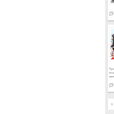
Тро
из 
инт
1