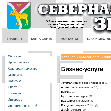
Общественно-политическая
газета Северного района
Оренбургской области
ГЛАВНАЯ
КАРТА САЙТА
КОНТАКТЫ
БЛОГИ МЕСТН
Общество
Главная
Каталог организац
Происшествия
Бизнес-услуги
Культура и искусство
Экономика
Политика
Автоматизация бизнес-процессов
(2)
Спорт
Агентства недвижимости
(16)
Банки
(107)
Кроме того
Бухгалтерские курсы
(1)
Интервью
Бухгалтерские услуги
(31)
Выгодные покупки с 2ГИС
(1)
Информер новостей
Дизайн рекламы
(2)