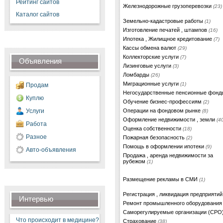
Рейтинг сайтов
Железнодорожные грузоперевозки
(23)
Каталог сайтов
Земельно-кадастровые работы
(1)
Изготовление печатей , штампов
(16)
Ипотека , Жилищное кредитование
(7)
Кассы обмена валют
(29)
Коллекторские услуги
(7)
Объявления
Лизинговые услуги
(3)
Ломбарды
(26)
Миграционные услуги
(1)
Продам
Негосударственные пенсионные фон
Куплю
Обучение бизнес-профессиям
(2)
Услуги
Операции на фондовом рынке
(8)
Оформление недвижимости , земли
(40
Работа
Оценка собственности
(18)
Разное
Пожарная безопасность
(2)
Помощь в оформлении ипотеки
(9)
Авто-объявления
Продажа , аренда недвижимости за
рубежом
(1)
Размещение рекламы в СМИ
(1)
Регистрация , ликвидация предприяти
Интервью
Ремонт промышленного оборудовани
Саморегулируемые организации (СРО
Что происходит в медицине?
Страхование
(38)