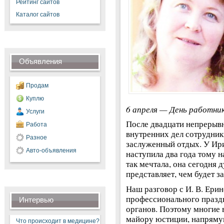
Рейтинг сайтов
Каталог сайтов
Объявления
Продам
Куплю
6 апреля — День работни
Услуги
После двадцати непрерывн
Работа
внутренних дел сотрудник
Разное
заслуженный отдых. У Ир
Авто-объявления
наступила два года тому н
так мечтала, она сегодня 
представляет, чем будет за
Наш разговор с И. В. Ери
профессионального празд
Интервью
органов. Поэтому многие 
майору юстиции, напрямую
Что происходит в медицине?