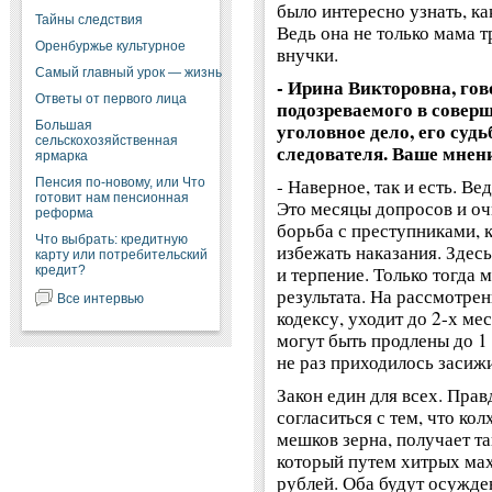
было интересно узнать, к
Тайны следствия
Ведь она не только мама т
Оренбуржье культурное
внучки.
Самый главный урок — жизнь
- Ирина Викторовна, гово
Ответы от первого лица
подозреваемого в соверш
Большая
уголовное дело, его судь
сельскохозяйственная
следователя. Ваше мнен
ярмарка
- Наверное, так и есть. Ве
Пенсия по-новому, или Что
готовит нам пенсионная
Это месяцы допросов и оч
реформа
борьба с преступниками, 
Что выбрать: кредитную
избежать наказания. Здесь
карту или потребительский
и терпение. Только тогда
кредит?
результата. На рассмотрен
Все интервью
кодексу, уходит до 2-х ме
могут быть продлены до 1 
не раз приходилось засиж
Закон един для всех. Прав
согласиться с тем, что ко
мешков зерна, получает та
который путем хитрых ма
рублей. Оба будут осужден