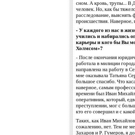
сном. А кровь, трупы... В
человек. Но, как бы тяжел
расследование, выяснять 
происшествия. Наверное, п
- У каждого из нас в жи
учились и набирались о
карьеры и кого бы Вы м
Холмсом»?
- После окончания юридич
работала в милиции город
направлена на работу в С
мне оказывала Татьяна Се
большое спасибо. Что кас
наверное, самым професс
времени был Иван Михайл
оперативник, который, ед
преступлении, мог с боль
кто его совершил и с како
Таких, как Иван Михайлови
сожалению, нет. Тем не ме
Захаров и Р. Гумеров, я д