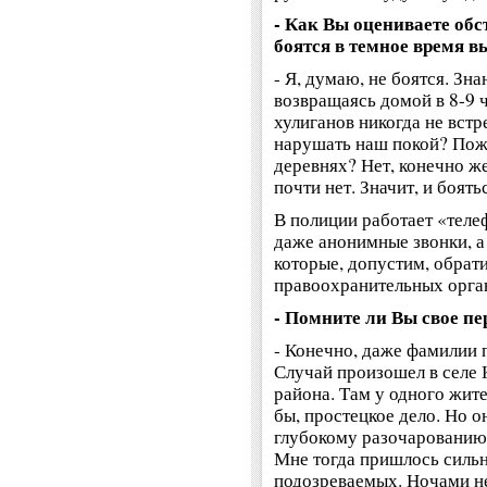
- Как Вы оцениваете обс
боятся в темное время в
- Я, думаю, не боятся. Зна
возвращаясь домой в 8-9 ча
хулиганов никогда не встре
нарушать наш покой? Пожи
деревнях? Нет, конечно ж
почти нет. Значит, и боять
В полиции работает «теле
даже анонимные звонки, а
которые, допустим, обрат
правоохранительных орга
- Помните ли Вы свое пе
- Конечно, даже фамилии 
Случай произошел в селе
района. Там у одного жите
бы, простецкое дело. Но о
глубокому разочарованию,
Мне тогда пришлось сильн
подозреваемых. Ночами не