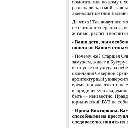
помогать мне по дому и хо
разъехались, и мой главн
двенадцатилетний Василий
Да что я! Так живут все 
не считая техперсонала, в
жизнью, растят и воспиты
- Ваши дети, зная особен
пошли по Вашим стопам
- Почему же? Старшая Оль
замужем, живет в Бугурус
в отпуске по уходу за реб
окончания Северной средн
архитектурный университе
время, поняла, что это не
в юридическую академию.
быть — неизвестно. Правда
юридический ВУЗ не соби
- Ирина Викторовна, Ва
способными на преступле
следователю, понять их