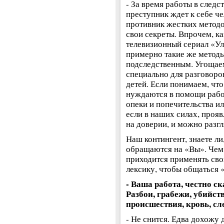
- За время работы в следс
преступник ждет к себе че
противник жестких методов
свои секреты. Впрочем, ка
телевизионный сериал «Ул
примерно такие же методы
подследственным. Угощае
специально для разговоро
детей. Если понимаем, чт
нуждаются в помощи рабо
опеки и попечительства ил
если в наших силах, проявл
на доверии, и можно разг
Наш контингент, знаете ли,
обращаются на «Вы». Чем
приходится применять св
лексику, чтобы общаться 
- Ваша работа, честно ск
Разбои, грабежи, убийст
происшествия, кровь, сле
- Не снится. Едва дохожу 