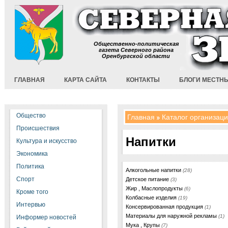
Общественно-политическая
газета Северного района
Оренбургской области
ГЛАВНАЯ
КАРТА САЙТА
КОНТАКТЫ
БЛОГИ МЕСТН
Общество
Главная
Каталог организац
Происшествия
Напитки
Культура и искусство
Экономика
Политика
Алкогольные напитки
(28)
Спорт
Детское питание
(3)
Жир , Маслопродукты
(6)
Кроме того
Колбасные изделия
(19)
Интервью
Консервированная продукция
(1)
Материалы для наружной рекламы
(1)
Информер новостей
Мука , Крупы
(7)