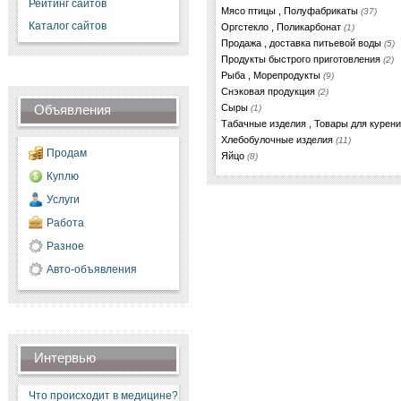
Рейтинг сайтов
Мясо птицы , Полуфабрикаты
(37)
Каталог сайтов
Оргстекло , Поликарбонат
(1)
Продажа , доставка питьевой воды
(5)
Продукты быстрого приготовления
(2)
Рыба , Морепродукты
(9)
Снэковая продукция
(2)
Объявления
Сыры
(1)
Табачные изделия , Товары для курен
Хлебобулочные изделия
(11)
Продам
Яйцо
(8)
Куплю
Услуги
Работа
Разное
Авто-объявления
Интервью
Что происходит в медицине?