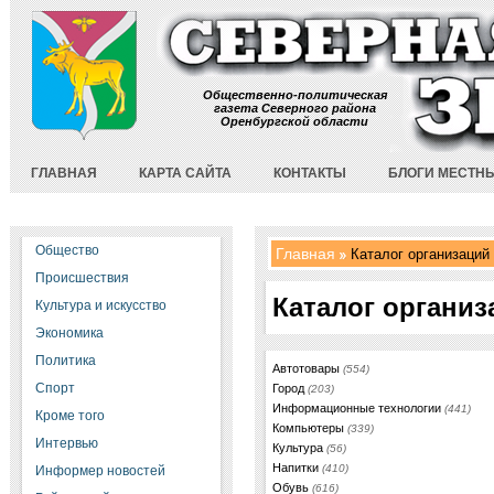
Общественно-политическая
газета Северного района
Оренбургской области
ГЛАВНАЯ
КАРТА САЙТА
КОНТАКТЫ
БЛОГИ МЕСТН
Общество
Главная
Каталог организаций
Происшествия
Каталог организ
Культура и искусство
Экономика
Политика
Автотовары
(554)
Спорт
Город
(203)
Информационные технологии
(441)
Кроме того
Компьютеры
(339)
Интервью
Культура
(56)
Напитки
(410)
Информер новостей
Обувь
(616)