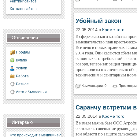
Рейтинг сайтов
Каталог сайтов
Убойный закон
22.05.2014 в
Кроме того
В сфере сельского хозяйства про
Объявления
замешательство глав крестьянско
Все дело в новых правилах Тамож
Продам
2014 года. Они касаются сбыта 
основных его требований являет
Куплю
говоря, теперь запрещен традиц
Услуги
производиться в специально обо
техническим и санитарным норм
Работа
Разное
Комментарии: 0
Просмотры:
Авто-объявления
Саранчу встретим 
22.05.2014 в
Кроме того
Интервью
В начале мая на базе ООО Агроф
состоялось совещание руководит
зон области по защите сельскохо
Что происходит в медицине?