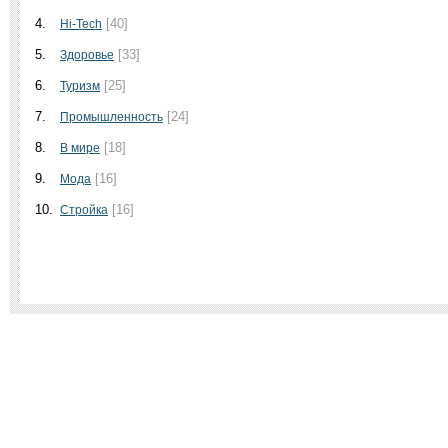
4.
[40]
Hi-Tech
5.
[33]
Здоровье
6.
[25]
Туризм
7.
[24]
Промышленность
8.
[18]
В мире
9.
[16]
Мода
10.
[16]
Стройка