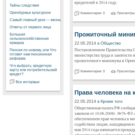
вредителей в 2014 году.
Тайны следствия
Оренбуржье культурное
Комментарии: 0
Просмотры:
Самый главный урок — жизнь
Ответы от первого лица
Прожиточный мини
Большая
сельскохозяйственная
ярмарка
22.05.2014 в
Общество
Постановлением Правительства О
Пенсия по-новому, или Что
готовит нам пенсионная
министерства труда и занятости 
реформа
прожиточного минимума в Оренбур
Что выбрать: кредитную
карту или потребительский
Комментарии: 0
Просмотры:
кредит?
Все интервью
Права человека на 
22.05.2014 в
Кроме того
Общественная палата РФ сообщает
законом от 10.06.2008г. №76-ФЗ 
обеспечением прав человека в ме
содействии лицам, находящимся в
мая 2014 года начинается процед