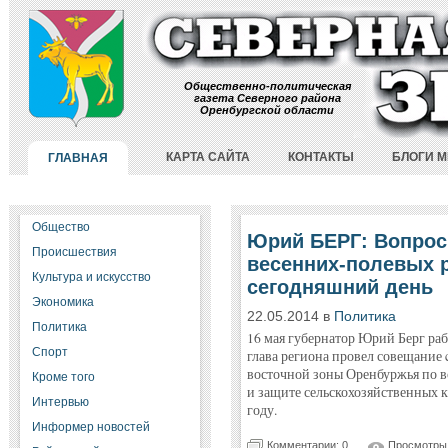
Общественно-политическая
газета Северного района
Оренбургской области
КАРТА САЙТА
КОНТАКТЫ
БЛОГИ 
ГЛАВНАЯ
Общество
Юрий БЕРГ: Вопрос
Происшествия
весенних-полевых р
Культура и искусство
сегодняшний день
Экономика
22.05.2014 в
Политика
Политика
16 мая губернатор Юрий Берг раб
Спорт
глава региона провел совещание
восточной зоны Оренбуржья по в
Кроме того
и защите сельскохозяйственных к
Интервью
году.
Информер новостей
Комментарии: 0
Просмотры: