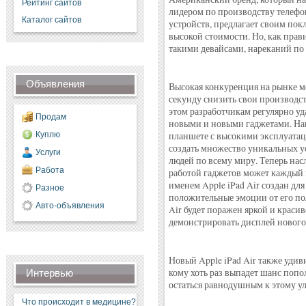
Рейтинг сайтов
лидером по производству телефон
Каталог сайтов
устройств, предлагает своим пок
высокой стоимости. Но, как прави
такими девайсами, нареканий по 
Объявления
Высокая конкуренция на рынке м
секунду снизить свои производс
этом разработчикам регулярно уд
Продам
новыми и новыми гаджетами. Нав
Куплю
планшете с высокими эксплуатац
создать множество уникальных у
Услуги
людей по всему миру. Теперь нас
Работа
работой гаджетов может каждый 
именем Apple iPad Air создан для
Разное
положительные эмоции от его по
Авто-объявления
Air будет поражен яркой и краси
демонстрировать дисплей нового 
Новый Apple iPad Air также удив
кому хоть раз выпадет шанс попо
Интервью
остаться равнодушным к этому у
Что происходит в медицине?