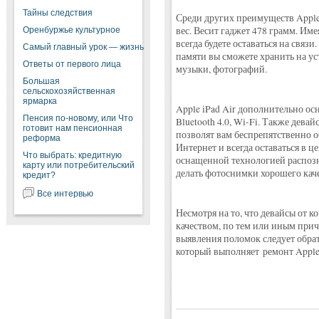
Тайны следствия
Среди других преимуществ Apple 
вес. Весит гаджет 478 грамм. Име
Оренбуржье культурное
всегда будете оставаться на связ
Самый главный урок — жизнь
памяти вы сможете хранить на ус
Ответы от первого лица
музыки, фотографий.
Большая
сельскохозяйственная
ярмарка
Apple iPad Air дополнительно 
Пенсия по-новому, или Что
Bluetooth 4.0, Wi-Fi. Также девай
готовит нам пенсионная
позволят вам беспрепятственно о
реформа
Интернет и всегда оставаться в ц
Что выбрать: кредитную
оснащенной технологией распозн
карту или потребительский
делать фотоснимки хорошего каче
кредит?
Все интервью
Несмотря на то, что девайсы от 
качеством, по тем или иным прич
выявления поломок следует обра
который выполняет ремонт Apple