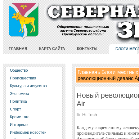
Общественно-политическая
газета Северного района
Оренбургской области
ГЛАВНАЯ
КАРТА САЙТА
КОНТАКТЫ
БЛОГИ МЕС
Общество
Главная
Блоги местных
революционный девайс App
Происшествия
Культура и искусство
Новый революцион
Экономика
Политика
Air
Спорт
Hi-Tech
Кроме того
Интервью
Каждому современному человеку
Информер новостей
производителе стильных и много
Американский бренд, который н