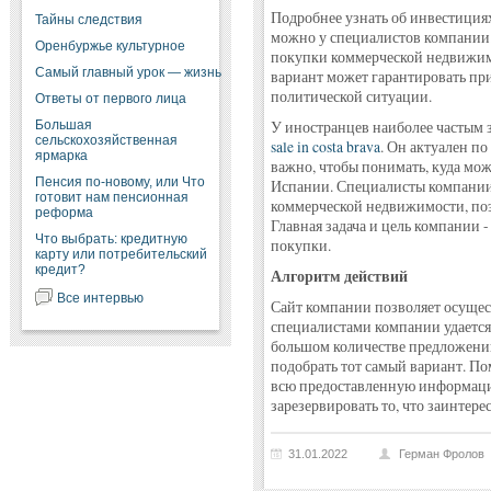
Подробнее узнать об инвестиция
Тайны следствия
можно у специалистов компании.
Оренбуржье культурное
покупки коммерческой недвижимо
Самый главный урок — жизнь
вариант может гарантировать пр
политической ситуации.
Ответы от первого лица
Большая
У иностранцев наиболее частым 
сельскохозяйственная
sale in costa brava
. Он актуален п
ярмарка
важно, чтобы понимать, куда мо
Пенсия по-новому, или Что
Испании. Специалисты компании
готовит нам пенсионная
коммерческой недвижимости, поэ
реформа
Главная задача и цель компании -
Что выбрать: кредитную
покупки.
карту или потребительский
кредит?
Алгоритм действий
Все интервью
Сайт компании позволяет осущест
специалистами компании удается 
большом количестве предложений
подобрать тот самый вариант. По
всю предоставленную информаци
зарезервировать то, что заинтере
31.01.2022
Герман Фролов