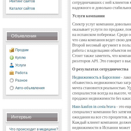
Рейтинг сайтов
сотрудничавших с ней клиентов м
надежного и довольно стабильног
Каталог сайтов
Услуги компании
Спектр услуг компании довольно
оказывает услуги по продаже, п
на испанском побережье. Среди о
Объявления
что сама компания ведет свою де
Второй весомый аргумент в польз
работа с владельцами объектов 
Продам
Стоит также заметить, что комп
Куплю
риэлторов API. Это говорит о выс
Услуги
О результатах сотрудничества
Работа
Недвижимость в Барселоне
- лак
Разное
обзавестись недвижимостью заг
мечта становится реальностью. У
Авто-объявления
специалистов всегда на высоте, 
продажи недвижимости без каких
Haus kaufen in costa brava
- это ещ
специалист компании без затягив
Интервью
ожидания на все сто процентов, 
Каждый клиент компании должен
недвижимости в Испании может с
Что происходит в медицине?