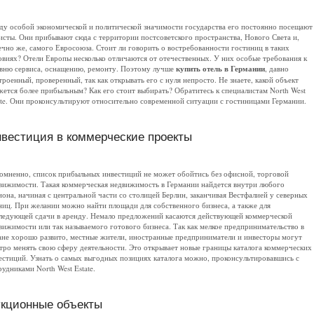
ду особой экономической и политической значимости государства его постоянно посещают
исты. Они прибывают сюда с территории постсоветского пространства, Нового Света и,
ечно же, самого Евросоюза. Стоит ли говорить о востребованности гостиниц в таких
овиях? Отели Европы несколько отличаются от отечественных. У них особые требования к
вню сервиса, оснащению, ремонту. Поэтому лучше
купить отель в Германии
, давно
троенный, проверенный, так как открывать его с нуля непросто. Не знаете, какой объект
жется более прибыльным? Как его стоит выбирать? Обратитесь к специалистам North West
ate. Они проконсультируют относительно современной ситуации с гостиницами Германии.
вестиция в коммерческие проекты
омненно, список прибыльных инвестиций не может обойтись без офисной, торговой
вижимости. Такая коммерческая недвижимость в Германии найдется внутри любого
иона, начиная с центральной части со столицей Берлин, заканчивая Вестфалией у северных
ниц. При желании можно найти площади для собственного бизнеса, а также для
ледующей сдачи в аренду. Немало предложений касаются действующей коммерческой
вижимости или так называемого готового бизнеса. Так как мелкое предпринимательство в
ане хорошо развито, местные жители, иностранные предприниматели и инвесторы могут
тро менять свою сферу деятельности. Это открывает новые границы каталога коммерческих
естиций. Узнать о самых выгодных позициях каталога можно, проконсультировавшись с
рудниками North West Estate.
кционные объекты