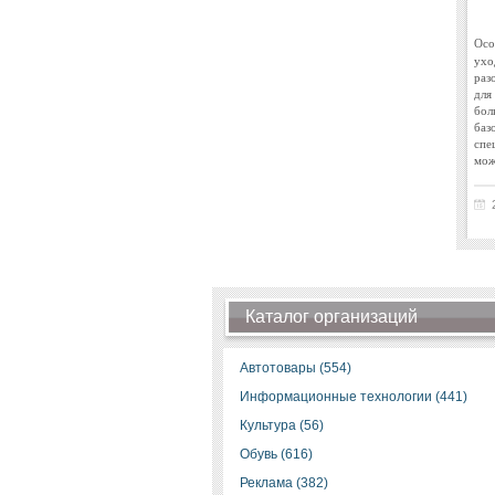
Осо
ухо
раз
для
бол
баз
спе
мож
Каталог организаций
Автотовары (554)
Информационные технологии (441)
Культура (56)
Обувь (616)
Реклама (382)