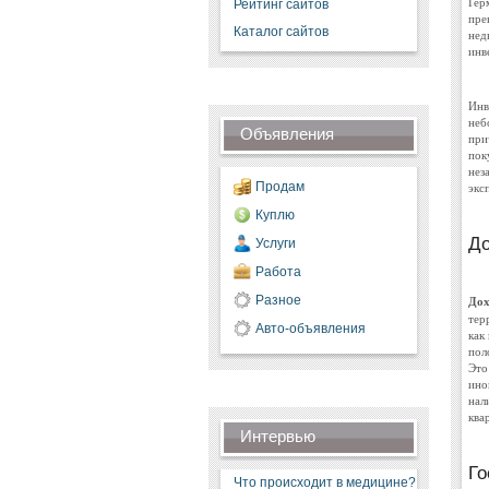
Гер
Рейтинг сайтов
пре
Каталог сайтов
нед
инв
Инв
неб
Объявления
при
пок
нез
Продам
экс
Куплю
До
Услуги
Работа
Разное
Дох
тер
Авто-объявления
как
пол
Это
ино
нал
ква
Интервью
Го
Что происходит в медицине?