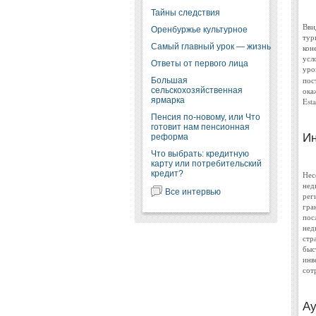
Тайны следствия
Вви
Оренбуржье культурное
тур
Самый главный урок — жизнь
кон
усл
Ответы от первого лица
уро
пос
Большая
сельскохозяйственная
ока
ярмарка
Est
Пенсия по-новому, или Что
готовит нам пенсионная
Ин
реформа
Что выбрать: кредитную
карту или потребительский
кредит?
Нес
нед
Все интервью
рег
гра
пос
нед
стр
быс
инв
сот
Ау