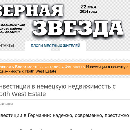
22 мая
2014 года
-политическая
рного района
кой области
НТАКТЫ
БЛОГИ МЕСТНЫХ ЖИТЕЛЕЙ
авная
Блоги местных жителей
Финансы
Инвестиции в немецкую
движимость с North West Estate
нвестиции в немецкую недвижимость с
orth West Estate
Финансы
вестиции в Германии: надежно, современно, престижно