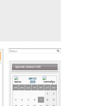
архив новостей
август
2026
пон
втр
срд
чет
пят
суб
вск
1
2
3
4
5
6
7
8
9
10
11
12
13
14
15
16