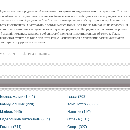
бую категорию предложений составляет
аукционная недвижимость
из Германии. С торгов
дят объекты, которые были изъяты как банковский залог либо должны перепродаваться посл
орения компании. Аукцион не был бы таким выгодным, если бы доступ к нему был открыт
 всех иностранцев. Участвовать в торгах могут только некоторые категории покупателей, и
ьшинство из них должно действовать через посредников. Посредников с опытом, хорошей
ой знаний немецких законов, особенностей покупки инвестиционных объектов. Таким
циалистом станет для вас North West Estate. Ознакомиться с условиями разных аукционов
но через сотрудников компании.
24.01.2014
Ира Толканова
Бизнес-услуги (1054)
Город (203)
Коммунальные (220)
Компьютеры (339)
Мебель (446)
Напитки (410)
Отделочные материалы (734)
Охрана (131)
Ремонт (744)
Спорт (327)