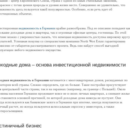
мания – центр Европейского Союза, страна с одной из самых стабильных экономик,
красное с точки зрения природы и уровня жизни место. Совершенно не удивительно, что
вижимость здесь пользуется такой популярностью. Особенно, если речь идет об
естиционных объектах.
естиционная
недвижимость в Германии
крайне разнообразна. Под ее описание попадают ка
ольшие доходные дома и квартиры, так и огромные офисные центры, гостиницы. По этой
чине можно с уверенностью сказать, что немецкая недвижимость доступна широкому кругу
упателей. Успешная покупка со специалистами компании North West Estate гарантирована
ависимо от габаритов рассматриваемого проекта. Ведь они найдут способ выгодной
плуатации любого недвижимого имущества.
ходные дома – основа инвестиционной недвижимости
одная недвижимость в Германии
начинается с многоквартирных домов, раскиданных по
ритории всей страны. Сложно определить, где их больше. Такие постройки присутствуют
 в центральной части страны, так и на окраинах (например, на границе с Польшей). Около
овины населения Германии проживают вовсе не в своих личных квартирах, а снимают жилье
 становится основной причиной, по которой доходные дома никогда не пустуют. Они
гда используются как банковские залоги в Германии при ипотеке, иногда покупаются за
ичный расчет, но всегда пользуются колоссальным спросом у инвесторов, а также
ртиросъемщиков.
стиничный бизнес