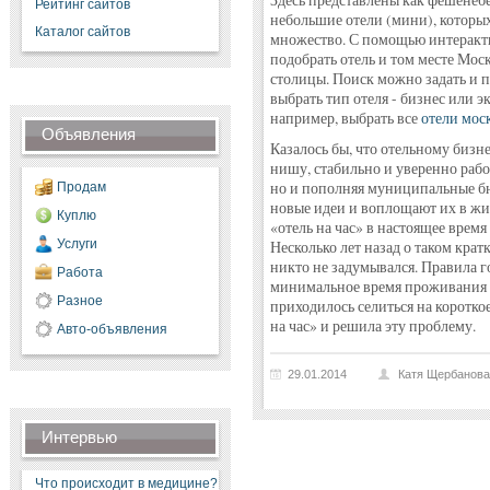
Здесь представлены как фешенебе
Рейтинг сайтов
небольшие отели (мини), которых
Каталог сайтов
множество. С помощью интеракти
подобрать отель и том месте Мос
столицы. Поиск можно задать и 
выбрать тип отеля - бизнес или э
например, выбрать все
отели мос
Объявления
Казалось бы, что отельному бизне
нишу, стабильно и уверенно рабо
но и пополняя муниципальные бюд
Продам
новые идеи и воплощают их в жизн
Куплю
«отель на час» в настоящее врем
Услуги
Несколько лет назад о таком кра
никто не задумывался. Правила 
Работа
минимальное время проживания в
Разное
приходилось селиться на короткое
на час» и решила эту проблему.
Авто-объявления
29.01.2014
Катя Щербанова
Интервью
Что происходит в медицине?