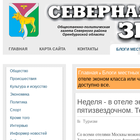
Общественно-политическая
газета Северного района
Оренбургской области
ГЛАВНАЯ
КАРТА САЙТА
КОНТАКТЫ
БЛОГИ МЕС
Общество
Главная
Блоги местных
отеле эконом класса или ч
Происшествия
доступно все.
Культура и искусство
Экономика
Неделя - в отеле э
Политика
пятизвездочном. Т
Спорт
Кроме того
Туризм
Интервью
Информер новостей
Со всеми отелями Москвы можно 