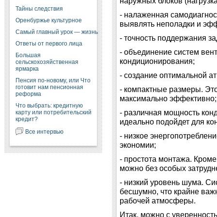
наружных блоков (нагрузка
Тайны следствия
- налаженная самодиагно
Оренбуржье культурное
выявлять неполадки и эфф
Самый главный урок — жизнь
- точность поддержания з
Ответы от первого лица
- объединение систем вен
Большая
кондиционирования;
сельскохозяйственная
ярмарка
- создание оптимальной 
Пенсия по-новому, или Что
готовит нам пенсионная
- компактные размеры. Эт
реформа
максимально эффективно;
Что выбрать: кредитную
- различная мощность конд
карту или потребительский
кредит?
идеально подойдет для ко
Все интервью
- низкое энергопотреблен
экономии;
- простота монтажа. Кроме
можно без особых затрудн
- низкий уровень шума. Си
бесшумно, что крайне важ
рабочей атмосферы.
Итак, можно с уверенность