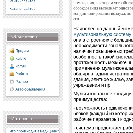
Рейтинг сайтов
помещения, в котором устройство
оборудования выполняет одновр
Каталог сайтов
кондиционирования воздуха, но 
его.
Наиболее на данный моме
мультизональную систему
Объявления
она в строениях с больши
необходимости зонального
наличии повышенных треб
Продам
особенность такой систем
Куплю
протяженность межблочны
Услуги
применения мультизональ
обширна: административны
Работа
здания, элитное жилье, з
Разное
учреждения и пр.
Авто-объявления
Мультизональное кондици
преимущества:
- возможность подключени
блоков (каждый из которы
Интервью
рабочие параметры) к одн
- система продолжает рабо
Что происходит в медицине?