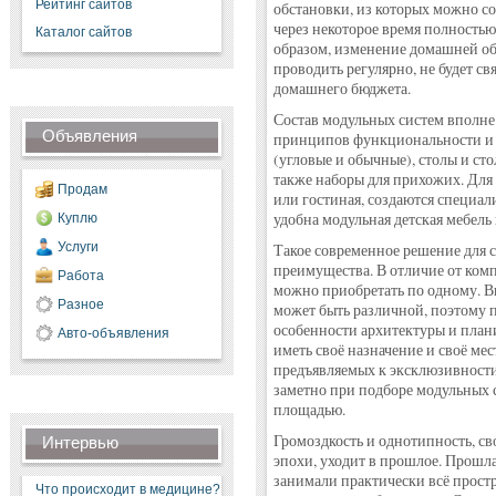
Рейтинг сайтов
обстановки, из которых можно с
через некоторое время полностью
Каталог сайтов
образом, изменение домашней об
проводить регулярно, не будет с
домашнего бюджета.
Состав модульных систем вполне
Объявления
принципов функциональности и 
(угловые и обычные), столы и сто
также наборы для прихожих. Для
Продам
или гостиная, создаются специа
удобна модульная детская мебель 
Куплю
Услуги
Такое современное решение для с
преимущества. В отличие от ком
Работа
можно приобретать по одному. В
Разное
может быть различной, поэтому 
особенности архитектуры и план
Авто-объявления
иметь своё назначение и своё мес
предъявляемых к эксклюзивности
заметно при подборе модульных 
площадью.
Громоздкость и однотипность, св
Интервью
эпохи, уходит в прошлое. Прошла
занимали практически всё простр
Что происходит в медицине?