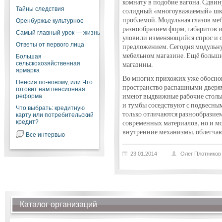
комнату в подобие вагона. Сдвин
Тайны следствия
солидный «многоуважаемый» шка
проблемой. Модульная глазов меб
Оренбуржье культурное
разнообразием форм, габаритов и
Самый главный урок — жизнь
уловили изменяющийся спрос и 
Ответы от первого лица
предложением. Сегодня модульн
мебельном магазине. Ещё больши
Большая
сельскохозяйственная
магазины.
ярмарка
Во многих прихожих уже обосно
Пенсия по-новому, или Что
пространство распашными дверям
готовит нам пенсионная
имеют выдвижные рабочие столы 
реформа
и тумбы соседствуют с подвесн
Что выбрать: кредитную
только отличаются разнообразие
карту или потребительский
кредит?
современных материалов, но и м
внутренние механизмы, облегча
Все интервью
23.01.2014
Олег Плотников
Каталог организаций