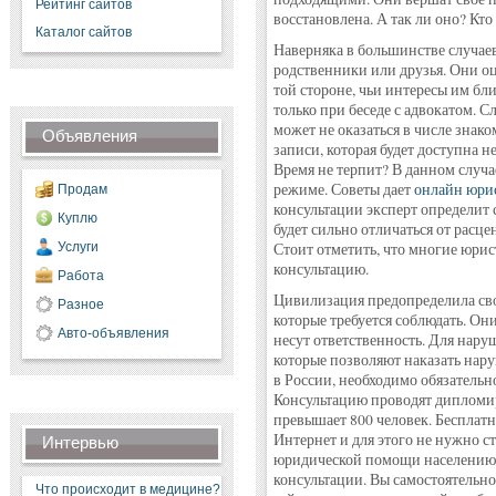
Рейтинг сайтов
восстановлена. А так ли оно? Кт
Каталог сайтов
Наверняка в большинстве случаев
родственники или друзья. Они оц
той стороне, чьи интересы им бл
только при беседе с адвокатом. С
может не оказаться в числе знако
Объявления
записи, которая будет доступна не
Время не терпит? В данном случа
режиме. Советы дает
онлайн юрис
Продам
консультации эксперт определит с
Куплю
будет сильно отличаться от расц
Услуги
Стоит отметить, что многие юрис
консультацию.
Работа
Цивилизация предопределила сво
Разное
которые требуется соблюдать. О
Авто-объявления
несут ответственность. Для нар
которые позволяют наказать нару
в России, необходимо обязательн
Консультацию проводят дипломи
превышает 800 человек. Бесплат
Интернет и для этого не нужно ст
Интервью
юридической помощи населению»,
консультации. Вы самостоятельно
Что происходит в медицине?