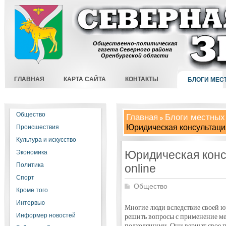
Общественно-политическая
газета Северного района
Оренбургской области
ГЛАВНАЯ
КАРТА САЙТА
КОНТАКТЫ
БЛОГИ МЕС
Общество
Главная
Блоги местных
Юридическая консультация
Происшествия
Культура и искусство
Юридическая конс
Экономика
Политика
online
Спорт
Общество
Кроме того
Интервью
Многие люди вследствие своей ю
Информер новостей
решить вопросы с применение мет
подходящими. Они вершат свое п