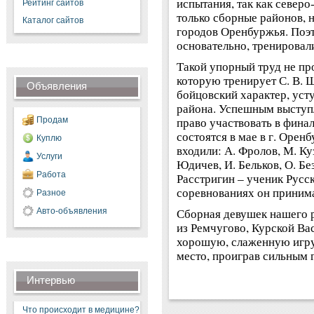
испытания, так как север
Рейтинг сайтов
только сборные районов, н
Каталог сайтов
городов Оренбуржья. Поэт
основательно, тренировал
Такой упорный труд не пр
которую тренирует С. В. Щ
Объявления
бойцовский характер, уст
района. Успешным выступ
право участвовать в фина
Продам
состоятся в мае в г. Орен
Куплю
входили: А. Фролов, М. Ку
Услуги
Юдичев, И. Бельков, О. Бе
Работа
Расстригин – ученик Русс
соревнованиях он принима
Разное
Сборная девушек нашего р
Авто-объявления
из Ремчугово, Курской Вас
хорошую, слаженную игру.
место, проиграв сильным 
Интервью
Что происходит в медицине?