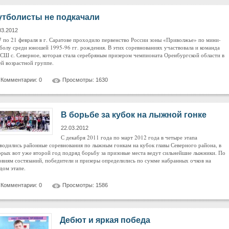
тболисты не подкачали
03.2012
7 по 21 февраля в г. Саратове проходило первенство России зоны «Приволжье» по мини-
болу среди юношей 1995-96 гг. рождения. В этих соревнованиях участвовала и команда
Ш с. Северное, которая стала серебряным призером чемпионата Оренбургской области в
ей возрастной группе.
Комментарии: 0
Просмотры: 1630
В борьбе за кубок на лыжной гонке
22.03.2012
С декабря 2011 года по март 2012 года в четыре этапа
водились районные соревнования по лыжным гонкам на кубок главы Северного района, в
орых вот уже второй год подряд борьбу за призовые места ведут сильнейшие лыжники. По
овиям состязаний, победители и призеры определились по сумме набранных очков на
дом этапе.
Комментарии: 0
Просмотры: 1586
Дебют и яркая победа