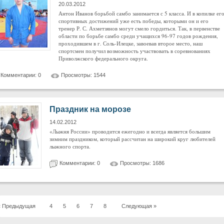
20.03.2012
Антон Иванов борьбой самбо занимается с 5 класса. И в копилке ег
спортивных достижений уже есть победы, которыми он и его
тренер Р. С. Ахметзянов могут смело гордиться. Так, в первенстве
области по борьбе самбо среди учащихся 96-97 годов рождения,
проходившем в г. Соль-Илецке, завоевав второе место, наш
спортсмен получил возможность участвовать в соревнованиях
Приволжского федерального округа.
Комментарии: 0
Просмотры: 1544
Праздник на морозе
14.02.2012
«Лыжня России» проводится ежегодно и всегда является большим
зимним праздником, который рассчитан на широкий круг любителей
лыжного спорта.
Комментарии: 0
Просмотры: 1686
« Предыдущая
4
5
6
7
8
Следующая »