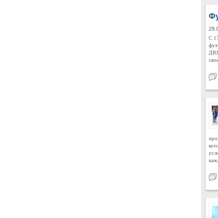
Фу
29.
С 1
фут
ДЮС
сво
про
кот
усл
каж