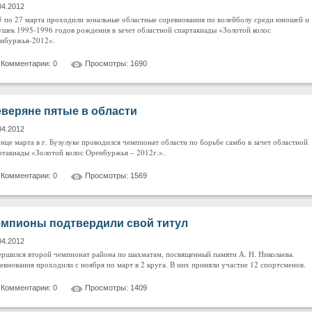
04.2012
5 по 27 марта проходили зональные областные соревнования по волейболу среди юношей и
ушек 1995-1996 годов рождения в зачет областной спартакиады «Золотой колос
нбуржья-2012».
Комментарии: 0
Просмотры: 1690
веряне пятые в области
04.2012
онце марта в г. Бузулуке проводился чемпионат области по борьбе самбо в зачет областной
ртакиады «Золотой колос Оренбуржья – 2012г.».
Комментарии: 0
Просмотры: 1569
мпионы подтвердили свой титул
04.2012
ершился второй чемпионат района по шахматам, посвященный памяти А. Н. Николаева.
евнования проходили с ноября по март в 2 круга. В них приняли участие 12 спортсменов.
Комментарии: 0
Просмотры: 1409