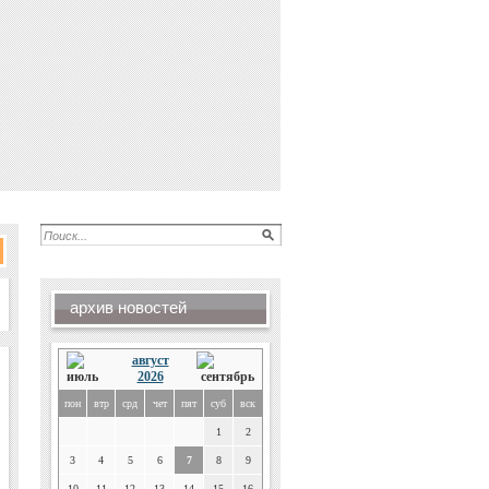
архив новостей
август
2026
пон
втр
срд
чет
пят
суб
вск
1
2
3
4
5
6
7
8
9
10
11
12
13
14
15
16