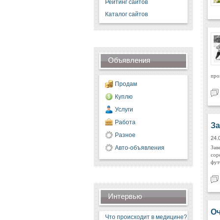
Рейтинг сайтов
Каталог сайтов
Объявления
про
Продам
Куплю
Услуги
Работа
За
Разное
24.
Зав
Авто-объявления
сор
фут
Интервью
Оч
Что происходит в медицине?