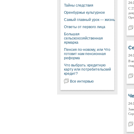
24.
Тайны следствия
С 2
Оренбуржье культурное
дев
Оре
Самый главный урок — жизнь
Ответы от первого лица
Большая
сельскохозяйственная
ярмарка
Се
Пенсия по-новому, или Что
готовит нам пенсионная
24.
реформа
В к
Что выбрать: кредитную
спа
карту или потребительский
кредит?
Все интервью
Че
24.
Зав
Сор