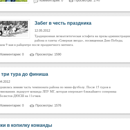
Комментарии: 0
Просмотры: 1747
Забег в честь праздника
12.05.2012
Традиционная легкоатлетическая эстафета на призы администрации
района и газеты «Северная звезда», посвященная Дню Победы,
шла 9 мая в райцентре после праздничного митинга.
Комментарии: 0
Просмотры: 1590
 три тура до финиша
04.2012
ершилась зимняя часть чемпионата района по мини-футболу. После 15 туров в
евнованиях лидирует команда ЛПУ МГ, которая опережает ближайшего соперника
болистов ДЮСШ на 11очков.
Комментарии: 0
Просмотры: 1576
ки в копилку команды