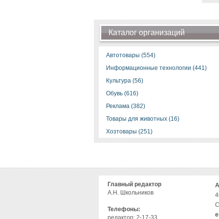
Каталог организаций
Автотовары (554)
Информационные технологии (441)
Культура (56)
Обувь (616)
Реклама (382)
Товары для животных (16)
Хозтовары (251)
Главный редактор
А
А.Н. Школьников
4
С
Телефоны:
е
редактор: 2-17-33,