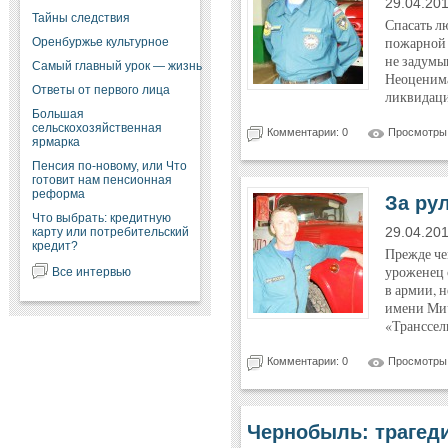
29.04.20
Тайны следствия
Спасать л
пожарной 
Оренбуржье культурное
не задумы
Самый главный урок — жизнь
Неоценима
Ответы от первого лица
ликвидаци
Большая
сельскохозяйственная
Комментарии: 0
Просмотры:
ярмарка
Пенсия по-новому, или Что
готовит нам пенсионная
реформа
За ру
Что выбрать: кредитную
карту или потребительский
29.04.20
кредит?
Прежде че
уроженец 
Все интервью
в армии, н
имени Мич
«Транссел
Комментарии: 0
Просмотры:
Чернобыль: трагеди