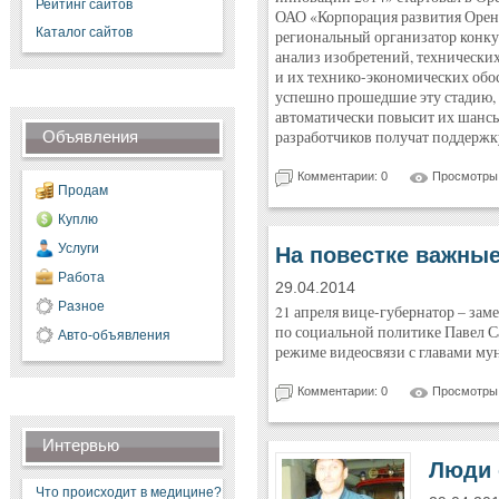
Рейтинг сайтов
ОАО «Корпорация развития Оренб
Каталог сайтов
региональный организатор конкур
анализ изобретений, технически
и их технико-экономических обо
успешно прошедшие эту стадию, 
автоматически повысит их шансы 
Объявления
разработчиков получат поддержк
Комментарии: 0
Просмотры:
Продам
Куплю
Услуги
На повестке важны
Работа
29.04.2014
Разное
21 апреля вице-губернатор – зам
по социальной политике Павел С
Авто-объявления
режиме видеосвязи с главами му
Комментарии: 0
Просмотры:
Интервью
Люди 
Что происходит в медицине?