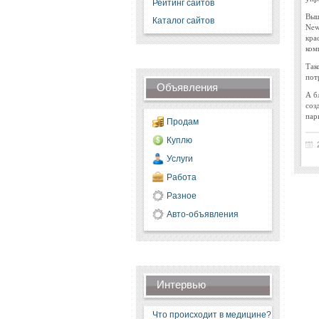
Рейтинг сайтов
Выш
Каталог сайтов
New
кра
ком
Так
пот
Объявления
А б
соз
пар
Продам
Куплю
Услуги
Работа
Разное
Авто-объявления
Интервью
Что происходит в медицине?