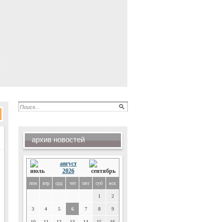
архив новостей
август
2026
пон
втр
срд
чет
пят
суб
вск
1
2
3
4
5
6
7
8
9
10
11
12
13
14
15
16