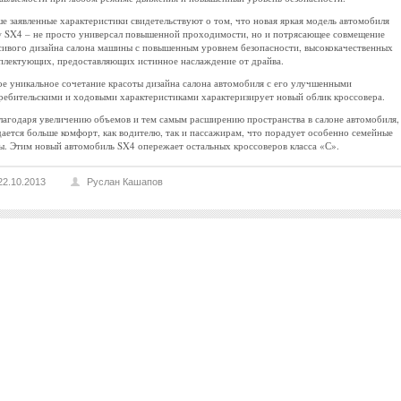
е заявленные характеристики свидетельствуют о том, что новая яркая модель автомобиля
 SX4 – не просто универсал повышенной проходимости, но и потрясающее совмещение
сивого дизайна салона машины с повышенным уровнем безопасности, высококачественных
плектующих, предоставляющих истинное наслаждение от драйва.
ое уникальное сочетание красоты дизайна салона автомобиля с его улучшенными
ребительскими и ходовыми характеристиками характеризирует новый облик кроссовера.
лагодаря увеличению объемов и тем самым расширению пространства в салоне автомобиля,
дается больше комфорт, как водителю, так и пассажирам, что порадует особенно семейные
ы. Этим новый автомобиль SX4 опережает остальных кроссоверов класса «С».
22.10.2013
Руслан Кашапов