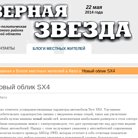
22 мая
2014 года
-политическая
рного района
кой области
НТАКТЫ
БЛОГИ МЕСТНЫХ ЖИТЕЛЕЙ
авная
Блоги местных жителей
Авто
Новый облик SX4
овый облик SX4
Авто
но отметить усовершенствованные параметры автомобиля New SX4. Улучшение
ребительских характеристик связано с введением новых опций, таких как увеличение
штаба кузова машины
новый suzuki sx4
, комплектация наибольшим размером в этом секторе
йным панорамным люком с электроприводом, что дает преимущество над другими видами
ейных автомобилей. Наряду с этим заслуживает уважения у автолюбителей современная
нология полного привода AllGrip 4WD, которая сочетает в себе отличные показатели
авляемости при любом режиме движения и повышенный уровень безопасности.