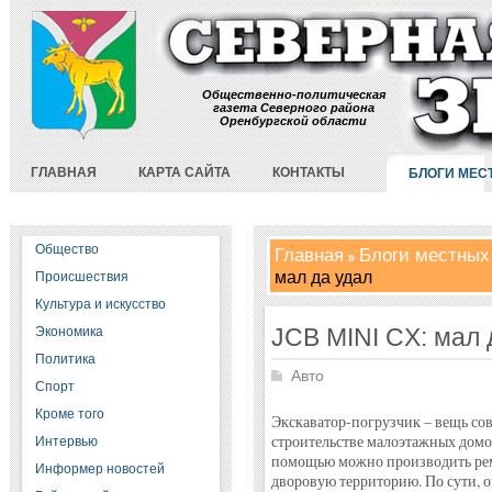
Общественно-политическая
газета Северного района
Оренбургской области
ГЛАВНАЯ
КАРТА САЙТА
КОНТАКТЫ
БЛОГИ МЕС
Общество
Главная
Блоги местных
мал да удал
Происшествия
Культура и искусство
JCB MINI CX: мал 
Экономика
Политика
Авто
Спорт
Кроме того
Экскаватор-погрузчик – вещь со
строительстве малоэтажных домов
Интервью
помощью можно производить рем
Информер новостей
дворовую территорию. По сути, о