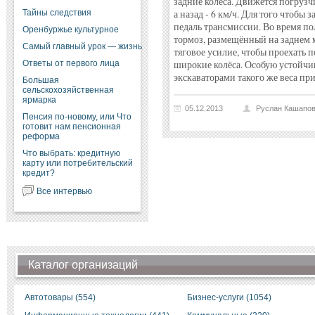
задние колеса. Движется погрузчи
Тайны следствия
а назад - 6 км/ч. Для того чтобы 
педаль трансмиссии. Во время п
Оренбуржье культурное
тормоз, размещённый на заднем 
Самый главный урок — жизнь
тяговое усилие, чтобы проехать 
Ответы от первого лица
широкие колёса. Особую устойчи
экскаваторами такого же веса пр
Большая
сельскохозяйственная
ярмарка
05.12.2013
Руслан Кашапо
Пенсия по-новому, или Что
готовит нам пенсионная
реформа
Что выбрать: кредитную
карту или потребительский
кредит?
Все интервью
Каталог организаций
Автотовары (554)
Бизнес-услуги (1054)