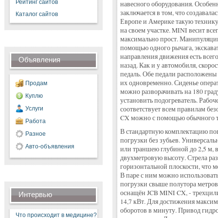
Рейтинг сайтов
навесного оборудования. Особен
заключается в том, что создавала
Каталог сайтов
Европе и Америке такую технику ч
на своем участке. MINI весит все
максимально прост. Манипуляци
помощью одного рычага, экскава
направления движения есть всего
Объявления
назад. Как и у автомобиля, скоро
педаль. Обе педали расположены 
их одновременно. Сиденье опера
Продам
можно разворачивать на 180 гра
Куплю
установить подогреватель. Рабоч
соответствует всем правилам без
Услуги
CX можно с помощью обычного т
Работа
В стандартную комплектацию по
Разное
погрузки без зубьев. Универсаль
Авто-объявления
или траншею глубиной до 2,5 м, 
двухметровую высоту. Стрела раз
горизонтальной плоскости, что м
В паре с ним можно использоват
погрузки свыше полутора метров.
оснащён JCB MINI CX, - трехцили
Интервью
14,7 кВт. Для достижения макси
оборотов в минуту. Привод гидр
Что происходит в медицине?