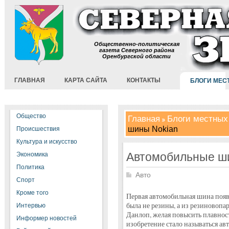
Общественно-политическая
газета Северного района
Оренбургской области
ГЛАВНАЯ
КАРТА САЙТА
КОНТАКТЫ
БЛОГИ МЕС
Общество
Главная
Блоги местных
шины Nokian
Происшествия
Культура и искусство
Автомобильные ш
Экономика
Политика
Авто
Спорт
Кроме того
Первая автомобильная шина появи
была не резины, а из резиновоп
Интервью
Данлоп, желая повысить плавност
Информер новостей
изобретение стало называться ав