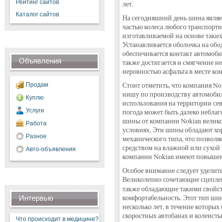
Рейтинг сайтов
лет.
Каталог сайтов
На сегодняшний день шина являе
частью колеса любого транспортно
изготавливаемой на основе таких 
Устанавливается оболочка на обо
обеспечивается контакт автомоб
Объявления
также достигается и смягчение 
неровностью асфальта в месте кон
Стоит отметить, что компания No
Продам
нишу по производству автомоби
Куплю
использования на территории сев
Услуги
погода может быть далеко небла
шины от компании Nokian велико
Работа
условиях. Эти шины обладают х
Разное
механического типа, что позволя
средством на влажной или сухой 
Авто-объявления
компании Nokian имеют повышен
Особое внимание следует уделит
Великолепно сочетающие сцепле
также обладающие такими свойст
комфортабельность. Этот тип ши
Интервью
несколько лет, в течение которы
скоростных автобанах и колеисты
Что происходит в медицине?