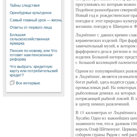
прогуливаясь по которым можно
Тайны следствия
Подобное разнообразие северной
Оренбуржье культурное
Новый год и рождественские пра
Самый главный урок — жизнь
поездки в этот природно-культу
желании, поездку в Швецию и Ф
Ответы от первого лица
Лидчёпинг с давних времен сла
Большая
сельскохозяйственная
керамических изделий. При фарф
ярмарка
замечательный музей, в котором
Пенсия по-новому, или Что
фарфорового дела в регионе и п
готовит нам пенсионная
изделия. Большой интерес предс
реформа
с большой коллекцией палеонтол
Что выбрать: кредитную
Одним из популярнейших развле
карту или потребительский
кредит?
в Лидчёпинг, является увлекател
богат рыбой, здесь водятся судак,
Все интервью
промысловых рыб. На некоторых 
рыболовные домики, на которых 
потрясающей рыбной ловлей. В з
в центр зимних развлечений.
В 15 километрах от Лидчёпинга 
Хусабю. Одно из важнейших цен
знаменито тем, что в далеком 10
король Олаф Шётконунг. Церковь
собором страны. Рядом с ней рас