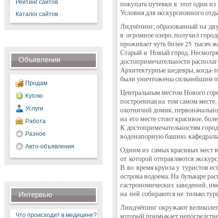
Рейтинг сайтов
покупать путевки в этот один и
Условия для экскурсионного отды
Каталог сайтов
Лидчёпинг, образованный на двух
в огромное озеро, получил городс
проживает чуть более 25 тысяч ж
Старый и Новый город. Несмотря
Объявления
достопримечательности располаг
Архитектурные шедевры, когда-т
были уничтожены сильнейшим по
Продам
Центральным местом Нового горо
Куплю
построенная на том самом месте,
Услуги
охотничий домик, первоначально
на его месте стоит красивое, бол
Работа
К достопримечательностям город
Разное
водонапорную башню, кафедральн
Авто-объявления
Одним из самых красивых мест в 
от которой отправляются экскурс
В во время круиза у туристов ес
острова водоема. На бульваре ра
гастрономических заведений, име
на ней собираются не только тур
Интервью
Линдчёпинг окружают великолепн
Что происходит в медицине?
который примыкает непосредстве