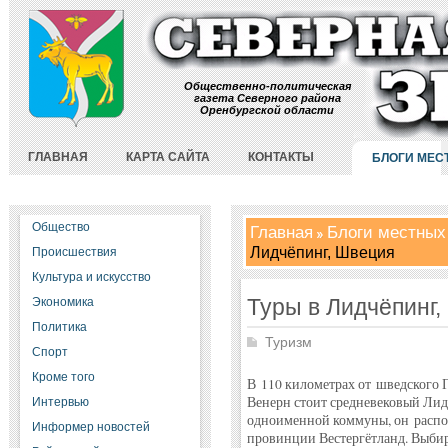
Общественно-политическая
газета Северного района
Оренбургской области
ГЛАВНАЯ
КАРТА САЙТА
КОНТАКТЫ
БЛОГИ МЕС
Общество
Главная
Блоги местных
Лидчёпинг, Швеция
Происшествия
Культура и искусство
Туры в Лидчёпинг,
Экономика
Политика
Туризм
Спорт
Кроме того
В 110 километрах от шведского Г
Венерн стоит средневековый Ли
Интервью
одноименной коммуны, он расп
Информер новостей
провинции Вестергётланд. Выбир