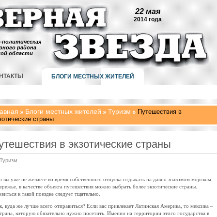
22 мая
2014 года
-политическая
рного района
кой области
НТАКТЫ
БЛОГИ МЕСТНЫХ ЖИТЕЛЕЙ
авная
Блоги местных жителей
Туризм
Путешествия в
зотические страны
утешествия в экзотические страны
Туризм
и вы уже не желаете во время собственного отпуска отдыхать на давно знакомом морском
ережье, в качестве объекта путешествия можно выбрать более экзотические страны.
овиться к такой поездке следует тщательно.
к, куда же лучше всего отправиться? Если вас привлекает Латинская Америка, то мексика –
страна, которую обязательно нужно посетить. Именно на территории этого государства в