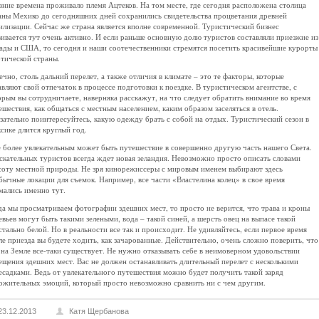
вние времена проживало племя Ацтеков. На том месте, где сегодня расположена столица
аны Мехико до сегодняшних дней сохранились свидетельства процветания древней
илизации. Сейчас же страна является вполне современной. Туристический бизнес
вивается тут очень активно. И если раньше основную долю туристов составляли приезжие из
ады и США, то сегодня и наши соотечественники стремятся посетить красивейшие курорты
отической страны.
ечно, столь дальний перелет, а также отличия в климате – это те факторы, которые
авляют свой отпечаток в процессе подготовки к поездке. В туристическом агентстве, с
орым вы сотрудничаете, наверняка расскажут, на что следует обратить внимание во время
ешествия, как общаться с местным населением, каким образом заселяться в отель.
зательно поинтересуйтесь, какую одежду брать с собой на отдых. Туристический сезон в
сике длится круглый год.
 более увлекательным может быть путешествие в совершенно другую часть нашего Света.
скательных туристов всегда ждет новая зеландия. Невозможно просто описать словами
соту местной природы. Не зря кинорежиссеры с мировым именем выбирают здесь
бычные локации для съемок. Например, все части «Властелина колец» в свое время
мались именно тут.
да мы просматриваем фотографии здешних мест, то просто не верится, что трава и кроны
евьев могут быть такими зелеными, вода – такой синей, а шерсть овец на выпасе такой
стально белой. Но в реальности все так и происходит. Не удивляйтесь, если первое время
ле приезда вы будете ходить, как зачарованные. Действительно, очень сложно поверить, что
 на Земле все-таки существует. Не нужно отказывать себе в неимоверном удовольствии
ещения здешних мест. Вас не должен останавливать длительный перелет с несколькими
есадками. Ведь от увлекательного путешествия можно будет получить такой заряд
ожительных эмоций, который просто невозможно сравнить ни с чем другим.
23.12.2013
Катя Щербанова