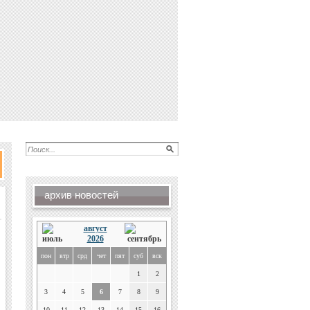
архив новостей
август
2026
пон
втр
срд
чет
пят
суб
вск
1
2
3
4
5
6
7
8
9
10
11
12
13
14
15
16