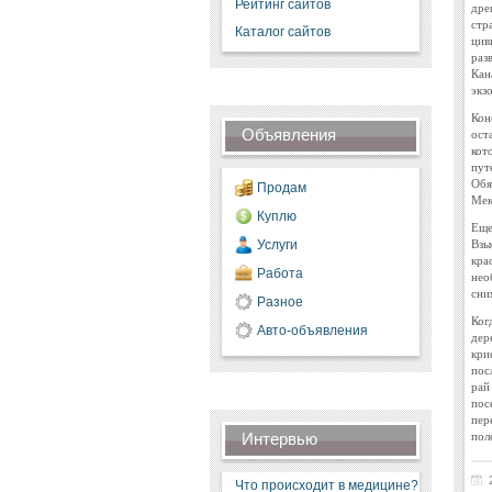
Рейтинг сайтов
дре
стр
Каталог сайтов
цив
раз
Кан
экз
Кон
Объявления
ост
кот
пут
Обя
Продам
Мек
Куплю
Еще
Взы
Услуги
кра
Работа
нео
сни
Разное
Ког
Авто-объявления
дер
кри
пос
рай
пос
пер
пол
Интервью
Что происходит в медицине?