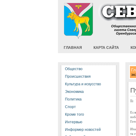
Общественно
газета Севе
Оренбургс
ГЛАВНАЯ
КАРТА САЙТА
КО
Общество
Гл
эк
Происшествия
Культура и искусство
П
Экономика
Политика
Спорт
Есл
Кроме того
поб
Гот
Интервью
Ита
Информер новостей
та 