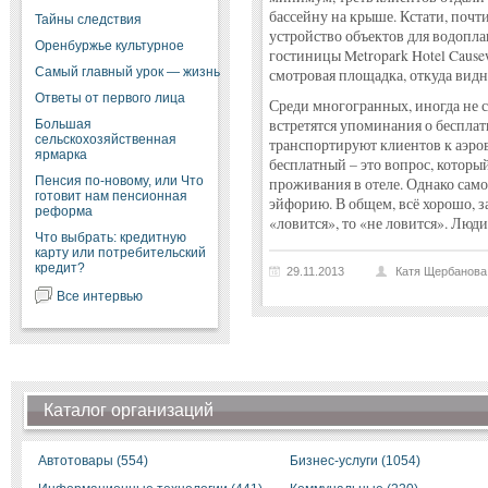
бассейну на крыше. Кстати, почт
Тайны следствия
устройство объектов для водопл
Оренбуржье культурное
гостиницы Metropark Hotel Cause
Самый главный урок — жизнь
смотровая площадка, откуда видн
Ответы от первого лица
Среди многогранных, иногда не с
встретятся упоминания о бесплат
Большая
сельскохозяйственная
транспортируют клиентов к аэров
ярмарка
бесплатный – это вопрос, которы
Пенсия по-новому, или Что
проживания в отеле. Однако само
готовит нам пенсионная
эйфорию. В общем, всё хорошо, з
реформа
«ловится», то «не ловится». Люди
Что выбрать: кредитную
карту или потребительский
кредит?
29.11.2013
Катя Щербанова
Все интервью
Каталог организаций
Автотовары (554)
Бизнес-услуги (1054)