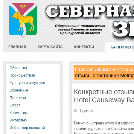
Общественно-политическая
газета Северного района
Оренбургской области
ГЛАВНАЯ
КАРТА САЙТА
КОНТАКТЫ
БЛОГИ МЕС
Общество
Главная
Блоги местных
отзывы о гостинице Metro
Происшествия
Культура и искусство
Конкретные отзывы
Экономика
Политика
Hotel Causeway B
Спорт
Туризм
Кроме того
Интервью
Гонконг – страна отелей и миров
Информер новостей
тысячи туристов, чтобы затем до
Как один вариант из тысячи - нек