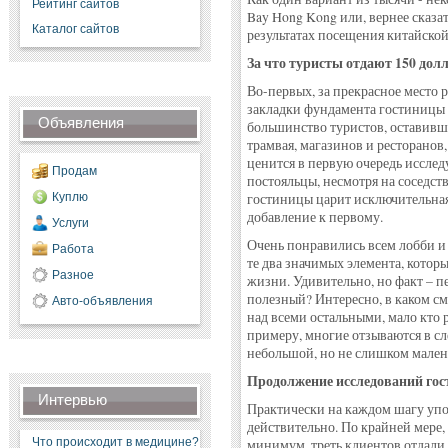
Рейтинг сайтов
Bay Hong Kong или, вернее сказа
Каталог сайтов
результатах посещения китайско
За что туристы отдают 150 дол
Во-первых, за прекрасное место
закладки фундамента гостиницы 
Объявления
большинство туристов, оставивши
трамвая, магазинов и ресторанов
ценится в первую очередь иссле
Продам
постояльцы, несмотря на соседст
Куплю
гостиницы царит исключительная
добавление к первому.
Услуги
Очень понравились всем лобби и 
Работа
те два значимых элемента, котор
Разное
жизни. Удивительно, но факт – п
полезный? Интересно, в каком см
Авто-объявления
над всеми остальными, мало кто 
примеру, многие отзываются в сл
небольшой, но не слишком мален
Продолжение исследований гос
Интервью
Практически на каждом шагу упо
действительно. По крайней мере, 
Что происходит в медицине?
минимум, треть клиентов отдали