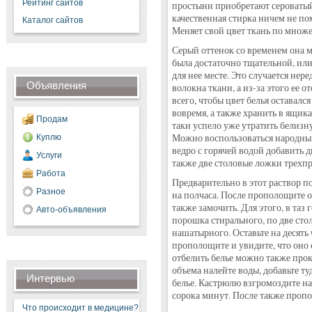
Рейтинг сайтов
простыни приобретают сероватый
качественная стирка ничем не по
Каталог сайтов
Меняет свой цвет ткань по множ
Серый оттенок со временем она мо
была достаточно тщательной, ил
для нее месте. Это случается неред
Объявления
волокна ткани, а из-за этого ее 
всего, чтобы цвет белья оставалс
вовремя, а также хранить в ящика
Продам
таки успело уже утратить белизну
Можно воспользоваться народным.
Куплю
ведро с горячей водой добавить 
Услуги
также две столовые ложки трехп
Работа
Предварительно в этот раствор по
Разное
на полчаса. После прополощите о
также замочить. Для этого, в таз
Авто-объявления
порошка стирального, по две сто
нашатырного. Оставьте на десять 
прополощите и увидите, что оно 
отбелить белье можно также прок
объема налейте воды, добавьте т
Интервью
белье. Кастрюлю взгромоздите на
сорока минут. После также пропо
Что происходит в медицине?