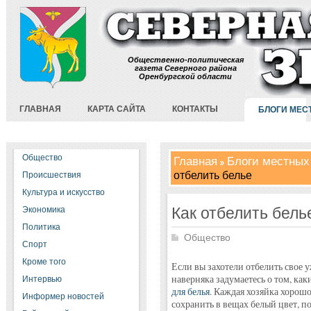
Общественно-политическая
газета Северного района
Оренбургской области
ГЛАВНАЯ
КАРТА САЙТА
КОНТАКТЫ
БЛОГИ МЕС
Общество
Главная
Блоги местных
отбелить белье
Происшествия
Культура и искусство
Как отбелить бель
Экономика
Политика
Общество
Спорт
Кроме того
Если вы захотели отбелить свое 
наверняка задумаетесь о том, ка
Интервью
для белья
. Каждая хозяйка хорошо
Информер новостей
сохранить в вещах белый цвет, п