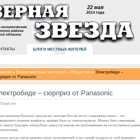
22 мая
2014 года
-политическая
рного района
кой области
НТАКТЫ
БЛОГИ МЕСТНЫХ ЖИТЕЛЕЙ
авная
Блоги местных жителей
Общество
Электробиде –
рприз от Panasonic
лектробиде – сюрприз от Panasonic
Общество
ерь компания Panasonic предлагает жителям России нечто совершенно новое – это
люционное решение комфорта, крышка-биде на электроприводе. Можно быть уверенным,
 в скором будущем электробиде окажутся широко востребованными на отечественном рынк
ктротехники.
asonic всегда умела удивлять своих пользователей, и вот новый подарок от этой компании.