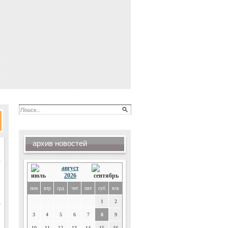
архив новостей
август
2026
пон
втр
срд
чет
пят
суб
вск
1
2
е
3
4
5
6
7
8
9
10
11
12
13
14
15
16