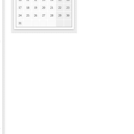
17
18
19
20
21
22
23
24
25
26
27
28
29
30
31
н