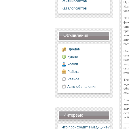
Рейтинг сайтов
Ори
Кст
Каталог сайтов
уже
Нов
фун
уни
пра
Объявления
воз
дис
быт
Продам
Эле
тол
Куплю
нас
вод
Услуги
суш
Работа
пул
Разное
Теп
вед
Авто-объявления
обл
сам
К н
эко
дат
осо
Интервью
люб
Что происходит в медицине?