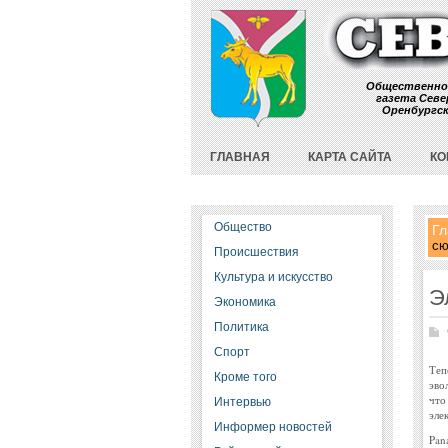
Общественно
газета Севе
Оренбургс
ГЛАВНАЯ
КАРТА САЙТА
КО
Общество
Гл
сю
Происшествия
Культура и искусство
Э
Экономика
Политика
Спорт
Теп
Кроме того
эво
что
Интервью
эле
Информер новостей
Pan