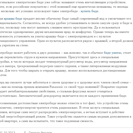
гинальное электрическое биде уже сейчас называют очень впечатляющим устройством.
ати, если российские покупатели с этой новинкой еще практически незнакомы, то японцы
 несколько лет успешно используют такое электробиде -
купить биде
.
ая
крышка биде
придает вполне обычному биде самый современный вид и увеличивает его
кциональность. Согласитесь, не всегда удобно устанавливать в своем санузле сразу и биде и
таз, поскольку они могут занимать слишком много пространства. Да и пользоваться
ктически одновременно двумя механизмами вряд ли комфортно. Однако теперь вы имеете
можность установить на унитаз крышку-биде с электроприводом и с пультом
танционного управления. Один из пультов располагается рядом с крышкой, а второй долже
ь укреплен на стене.
ктробиде может работать в двух режимах – как женское, так и обычное
биде унитаз
, стоит
ько переключить струю в нужном направлении. Присутствуют здесь и специальные
тройки, в число которых входит температурный регулятор воды, регулятор направления
ы и напора, трехрежимный подогрев самого сидения, а также пятирежимная воздушная
ка. Для того чтобы закрыть и открыть крышку, можно воспользоваться дистанционным
ьтом.
ерь вы сможете лучше заботиться о своем здоровье и о здоровье всех членов своей семьи –
ь вам на помощь пришла компания Panasonic со своей чудо-новинкой! Покрытие сидения
адает антибактериальными свойствами, а стальная форсунка может очищаться
остоятельно. Автоматический дезодоратор включается после каждого применения биде.
есомненным достоинствам электробиде можно отнести и тот факт, что устройство очень
номично, электроэнергия тратится очень рационально. В этом заслуга специальных
чиков, которые сами могут распределять электроэнергию, а ночью вступает в действие
бый энергосберегающий режим. Такое устройство окажется самым модным дополнением в
ой квартире, а сами вы испытаете, что такое подлинная свежесть.
31.10.2013
Герман Фролов