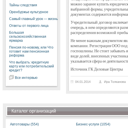
можно заранее купить юридически
Тайны следствия
выбранной формы, учредительный
Оренбуржье культурное
документах содержится информац
Самый главный урок — жизнь
Учредительный договор включает 
Ответы от первого лица
очередь, в нем определяются раз
распределения возможной прибы
Большая
сельскохозяйственная
Не менее важным документом явл
ярмарка
компании. Регистрация ООО под 
Пенсия по-новому, или Что
госпошлины. Не стоит забывать и
готовит нам пенсионная
реформа
виде долей, внесенных участник
указывается сфера ее деятельнос
Что выбрать: кредитную
карту или потребительский
Источник ГК Деловые Центры
кредит?
Все интервью
04.01.2014
Ира Толканова
Каталог организаций
Автотовары (554)
Бизнес-услуги (1054)