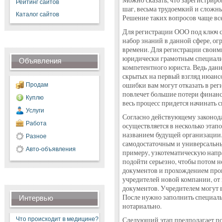
Можно сказать, что зарегистрир
Рейтинг сайтов
шаг, весьма трудоемкий и сложн
Каталог сайтов
Решение таких вопросов чаще вс
Для регистрации ООО под ключ 
набор знаний в данной сфере, ог
времени. Для регистрации своим
юридически грамотным специалис
Объявления
компетентного юриста. Ведь дан
скрытых на первый взгляд нюанс
ошибки вам могут отказать в реги
Продам
повлечет большие потери финанс
Куплю
весь процесс придется начинать с
Услуги
Согласно действующему законод
Работа
осуществляется в несколько этапо
названием будущей организации.
Разное
самодостаточным и универсальны
Авто-объявления
примеру, узкотематическую напр
подойти серьезно, чтобы потом 
документов и прохождением проц
учредителей новой компании, от 
документов. Учредителем могут 
После нужно заполнить специаль
Интервью
нотариально.
Что происходит в медицине?
Следующий этап предполагает по