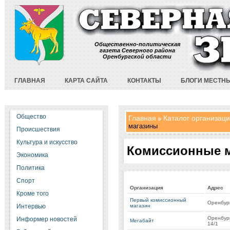
Общественно-политическая
газета Северного района
Оренбургской области
ГЛАВНАЯ
КАРТА САЙТА
КОНТАКТЫ
БЛОГИ МЕСТН
Общество
Главная
Каталог организац
магазины
Происшествия
Культура и искусство
Комиссионные 
Экономика
Политика
Спорт
Организация
Адрес
Кроме того
Первый комиссионный
Оренбург
Интервью
магазин
Оренбург
Информер новостей
Мегабайт
14/1