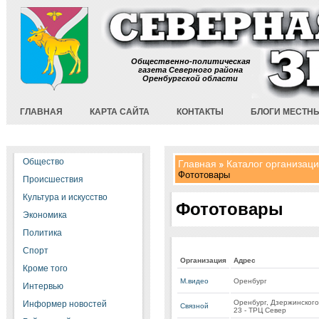
Общественно-политическая
газета Северного района
Оренбургской области
ГЛАВНАЯ
КАРТА САЙТА
КОНТАКТЫ
БЛОГИ МЕСТН
Общество
Главная
Каталог организац
Фототовары
Происшествия
Культура и искусство
Фототовары
Экономика
Политика
Спорт
Организация
Адрес
Кроме того
М.видео
Оренбург
Интервью
Оренбург, Дзержинского 
Информер новостей
Связной
23 - ТРЦ Север