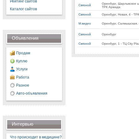
Рейтинг сайтов
Оренбург, Шарлыкское шо
Связной
ТРК Армада
Каталог сайтов
Связной
Оренбург, Новая, 4 - ТР
М.видео
Оренбург, Салмышская, 4
Связной
Оренбург
Объявления
Связной
Оренбург, 1 - ТЦ City Pla
Продам
Куплю
Услуги
Работа
Разное
Авто-объявления
Интервью
Что происходит в медицине?