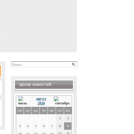
архив новостей
август
2026
пон
втр
срд
чет
пят
суб
вск
1
2
3
4
5
6
7
8
9
10
11
12
13
14
15
16