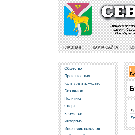
Общественно
газета Севе
Оренбургс
ГЛАВНАЯ
КАРТА САЙТА
КО
Общество
Гл
Бу
Происшествия
Культура и искусство
Б
Экономика
Политика
Спорт
Ор
Кроме того
Пр
Интервью
Информер новостей