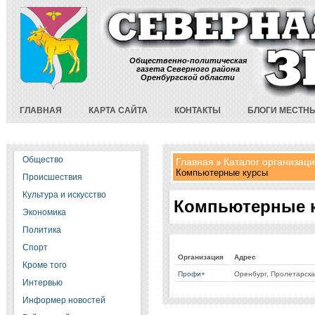
Общественно-политическая
газета Северного района
Оренбургской области
ГЛАВНАЯ
КАРТА САЙТА
КОНТАКТЫ
БЛОГИ МЕСТН
Общество
Главная
Каталог организац
Компьютерные курсы
Происшествия
Культура и искусство
Компьютерные 
Экономика
Политика
Спорт
Организация
Адрес
Кроме того
Профи+
Оренбург, Пролетарская
Интервью
Информер новостей