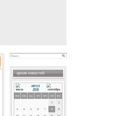
архив новостей
август
2026
пон
втр
срд
чет
пят
суб
вск
1
2
3
4
5
6
7
8
9
10
11
12
13
14
15
16