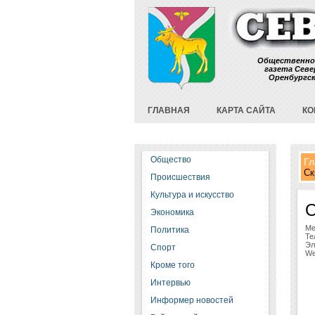
Общественно
газета Севе
Оренбургс
ГЛАВНАЯ
КАРТА САЙТА
КО
Общество
Гл
Ск
Происшествия
Культура и искусство
О
Экономика
Ме
Политика
Те
Эл
Спорт
We
Кроме того
Интервью
Информер новостей