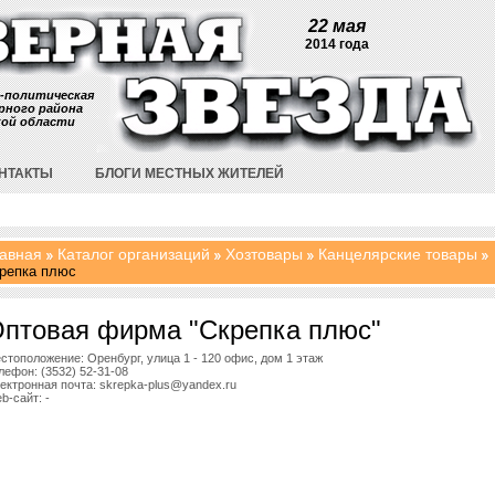
22 мая
2014 года
-политическая
рного района
кой области
НТАКТЫ
БЛОГИ МЕСТНЫХ ЖИТЕЛЕЙ
авная
Каталог организаций
Хозтовары
Канцелярские товары
репка плюс
птовая фирма "Скрепка плюс"
стоположение: Оренбург, улица 1 - 120 офис, дом 1 этаж
лефон: (3532) 52-31-08
ектронная почта: skrepka-plus@yandex.ru
b-сайт: -