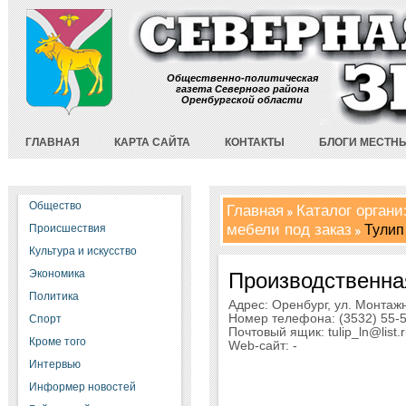
Общественно-политическая
газета Северного района
Оренбургской области
ГЛАВНАЯ
КАРТА САЙТА
КОНТАКТЫ
БЛОГИ МЕСТН
Общество
Главная
Каталог орган
мебели под заказ
Тулип
Происшествия
Культура и искусство
Экономика
Производственна
Политика
Адрес: Оренбург, ул. Монтажни
Номер телефона: (3532) 55-53
Спорт
Почтовый ящик: tulip_ln@list.r
Кроме того
Web-сайт: -
Интервью
Информер новостей