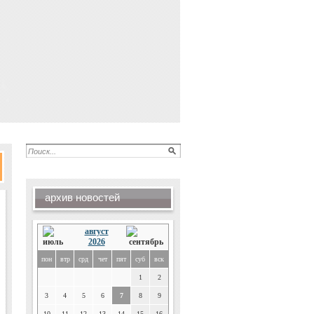
архив новостей
август
2026
пон
втр
срд
чет
пят
суб
вск
1
2
3
4
5
6
7
8
9
10
11
12
13
14
15
16