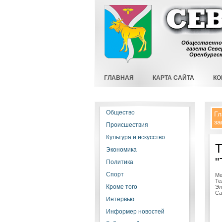
Общественно
газета Севе
Оренбургс
ГЛАВНАЯ
КАРТА САЙТА
КО
Общество
Гл
за
Происшествия
Культура и искусство
Т
Экономика
"
Политика
Спорт
Ме
Те
Кроме того
Эл
Са
Интервью
Информер новостей