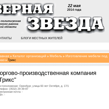
22 мая
2014 года
-политическая
рного района
кой области
НТАКТЫ
БЛОГИ МЕСТНЫХ ЖИТЕЛЕЙ
авная
Каталог организаций
Мебель
Изготовление мебели под
каз
Трикс
оргово-производственная компания
Трикс"
стоположение: Оренбург, улица 60 лет Октября, д. 17/1
лефон: (3532) 29-39-87
ектронная почта: -
йт: -