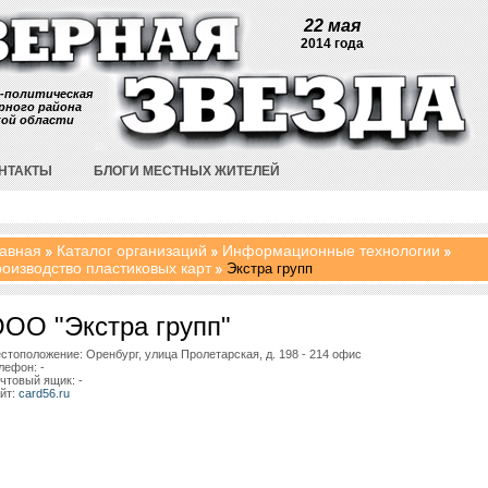
22 мая
2014 года
-политическая
рного района
кой области
НТАКТЫ
БЛОГИ МЕСТНЫХ ЖИТЕЛЕЙ
авная
Каталог организаций
Информационные технологии
оизводство пластиковых карт
Экстра групп
ОО "Экстра групп"
стоположение: Оренбург, улица Пролетарская, д. 198 - 214 офис
лефон: -
чтовый ящик: -
йт:
card56.ru