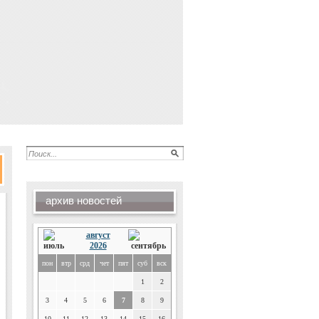
архив новостей
август
2026
пон
втр
срд
чет
пят
суб
вск
1
2
3
4
5
6
7
8
9
10
11
12
13
14
15
16