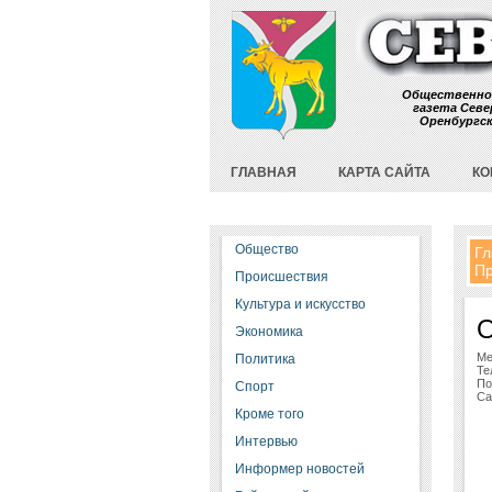
Общественно
газета Севе
Оренбургс
ГЛАВНАЯ
КАРТА САЙТА
КО
Общество
Гл
Пр
Происшествия
Культура и искусство
О
Экономика
Ме
Политика
Те
По
Спорт
Са
Кроме того
Интервью
Информер новостей