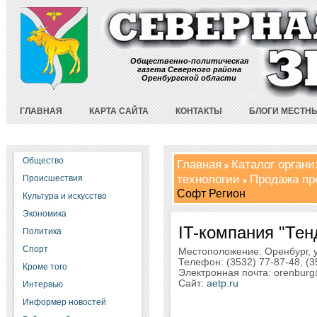
Общественно-политическая
газета Северного района
Оренбургской области
ГЛАВНАЯ
КАРТА САЙТА
КОНТАКТЫ
БЛОГИ МЕСТН
Общество
Главная
Каталог орган
технологии
Продажа пр
Происшествия
Софт Регион
Культура и искусство
Экономика
IT-компания "Тен
Политика
Спорт
Местоположение: Оренбург, у
Телефон: (3532) 77-87-48, (3
Кроме того
Электронная почта: orenburg
Сайт:
aetp.ru
Интервью
Информер новостей