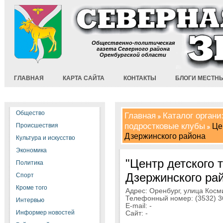
Общественно-политическая
газета Северного района
Оренбургской области
ГЛАВНАЯ
КАРТА САЙТА
КОНТАКТЫ
БЛОГИ МЕСТН
Общество
Главная
Каталог орган
подростковые клубы
Цен
Происшествия
Дзержинского района
Культура и искусство
Экономика
"Центр детского 
Политика
Дзержинского ра
Спорт
Кроме того
Адрес: Оренбург, улица Косми
Телефонный номер: (3532) 36
Интервью
E-mail: -
Информер новостей
Сайт: -