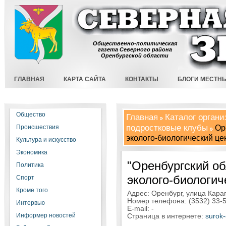
Общественно-политическая
газета Северного района
Оренбургской области
ГЛАВНАЯ
КАРТА САЙТА
КОНТАКТЫ
БЛОГИ МЕСТН
Общество
Главная
Каталог орган
подростковые клубы
Оре
Происшествия
эколого-биологический це
Культура и искусство
Экономика
"Оренбургский об
Политика
эколого-биологич
Спорт
Кроме того
Адрес: Оренбург, улица Караг
Номер телефона: (3532) 33-
Интервью
E-mail: -
Информер новостей
Страница в интернете:
surok-