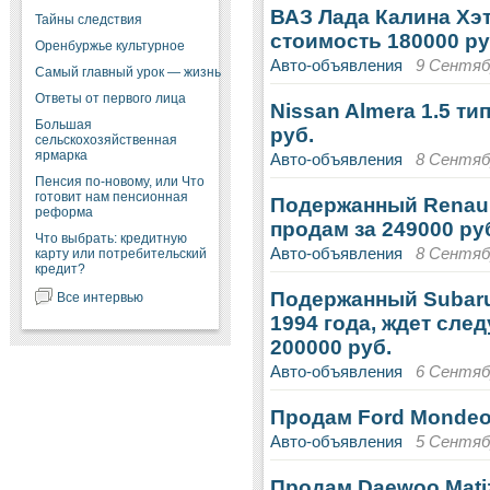
ВАЗ Лада Калина Хэт
Тайны следствия
стоимость 180000 ру
Оренбуржье культурное
Авто-объявления
9 Сентябр
Самый главный урок — жизнь
Ответы от первого лица
Nissan Almera 1.5 ти
Большая
руб.
сельскохозяйственная
ярмарка
Авто-объявления
8 Сентябр
Пенсия по-новому, или Что
готовит нам пенсионная
Подержанный Renault
реформа
продам за 249000 ру
Что выбрать: кредитную
Авто-объявления
8 Сентябр
карту или потребительский
кредит?
Подержанный Subaru 
Все интервью
1994 года, ждет сле
200000 руб.
Авто-объявления
6 Сентябр
Продам Ford Mondeo 1
Авто-объявления
5 Сентябр
Продам Daewoo Matiz