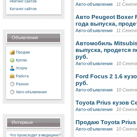
Рейтинг сайтов
Авто-объявления
11 Сентяб
Каталог сайтов
Авто Peugeot Boxer 
года выпуска, продет
Авто-объявления
11 Сентяб
Объявления
Автомобиль Mitsubish
выпуска, продется п
Продам
руб.
Куплю
Авто-объявления
10 Сентяб
Услуги
Ford Focus 2 1.6 куз
Работа
руб.
Разное
Авто-объявления
10 Сентяб
Авто-объявления
Toyota Prius кузов С
Авто-объявления
10 Сентяб
Продаю Toyota Prius 
Интервью
Авто-объявления
10 Сентяб
Что происходит в медицине?