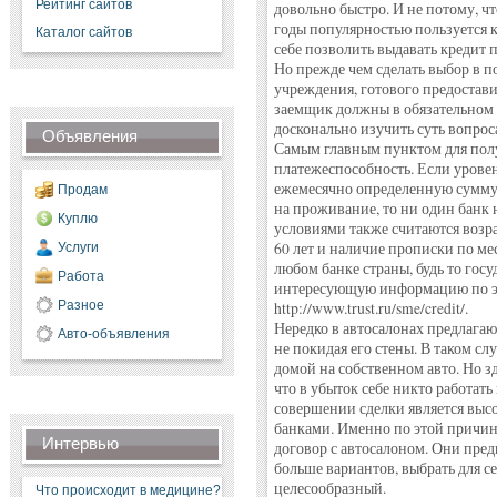
Рейтинг сайтов
довольно быстро. И не потому, чт
годы популярностью пользуется 
Каталог сайтов
себе позволить выдавать кредит 
Но прежде чем сделать выбор в п
учреждения, готового предостави
заемщик должны в обязательном 
досконально изучить суть вопрос
Объявления
Самым главным пунктом для полу
платежеспособность. Если урове
ежемесячно определенную сумму,
Продам
на проживание, то ни один банк 
Куплю
условиями также считаются возра
60 лет и наличие прописки по ме
Услуги
любом банке страны, будь то гос
Работа
интересующую информацию по эт
Разное
http://www.trust.ru/sme/credit/.
Нередко в автосалонах предлагаю
Авто-объявления
не покидая его стены. В таком сл
домой на собственном авто. Но зд
что в убыток себе никто работать
совершении сделки является высо
банками. Именно по этой причин
Интервью
договор с автосалоном. Они пред
больше вариантов, выбрать для с
целесообразный.
Что происходит в медицине?