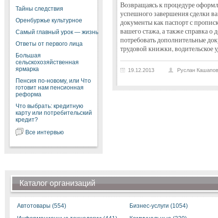
Возвращаясь к процедуре оформле
Тайны следствия
успешного завершения сделки ва
Оренбуржье культурное
документы как паспорт с прописк
вашего стажа, а также справка о 
Самый главный урок — жизнь
потребовать дополнительные док
Ответы от первого лица
трудовой книжки, водительское у
Большая
сельскохозяйственная
ярмарка
19.12.2013
Руслан Кашапо
Пенсия по-новому, или Что
готовит нам пенсионная
реформа
Что выбрать: кредитную
карту или потребительский
кредит?
Все интервью
Каталог организаций
Автотовары (554)
Бизнес-услуги (1054)