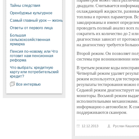
параметров может быть различны
двадцати. Считывается информаци
Тайны следствия
охлаждающей жидкости, развива
Оренбуржье культурное
топлива и прочих параметров. В
Самый главный урок — жизнь
закодированы и имеют определен
проводить полный анализ всех п
Ответы от первого лица
сократить их количество до 2 или
Большая
диагностики зависит от протоко
сельскохозяйственная
ярмарка
на диагностику требуется большо
Пенсия по-новому, или Что
Второй режим. Он позволяет пол
готовит нам пенсионная
системы при возникновении неи
реформа
В третьем режиме коды неисправ
Что выбрать: кредитную
карту или потребительский
Четвертый режим удаляет резуль
кредит?
режим используется для тестиров
результаты тестирования можно 
Все интервью
Седьмой режим диагностирует н
мониторы. Восьмой режим выдае
исполнительными механизмами. 
информацию о автомобиле. К сож
поддерживаются сканером.
12.12.2013
Руслан Кашапо