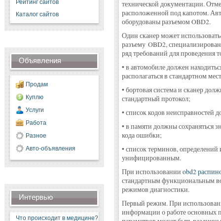
Рейтинг сайтов
технической документации. Отмет
расположенной под капотом. Авт
Каталог сайтов
оборудованы разъемом OBD2.
Один сканер может использовать
разъему OBD2, специализированн
ряд требований для проведения 
Объявления
• в автомобиле должен находитьс
располагаться в стандартном мест
Продам
• бортовая система и сканер дол
Куплю
стандартный протокол;
Услуги
• список кодов неисправностей д
Работа
• в памяти должны сохраняться з
кода ошибки;
Разное
• список терминов, определений
Авто-объявления
унифицированным.
При использовании
obd2 распин
стандартным функциональным во
режимов диагностики.
Интервью
Первый режим. При использован
информации о работе основных п
Что происходит в медицине?