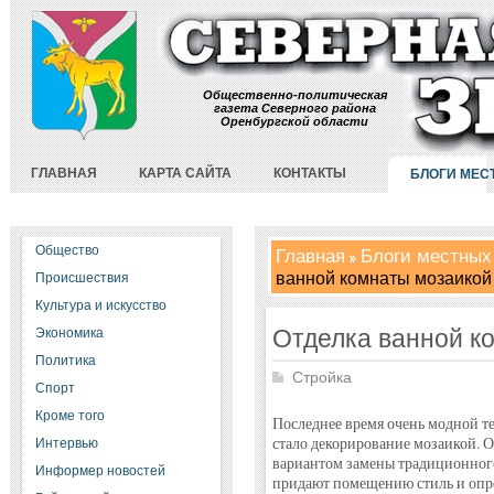
Общественно-политическая
газета Северного района
Оренбургской области
ГЛАВНАЯ
КАРТА САЙТА
КОНТАКТЫ
БЛОГИ МЕС
Общество
Главная
Блоги местных
ванной комнаты мозаикой
Происшествия
Культура и искусство
Отделка ванной к
Экономика
Политика
Стройка
Спорт
Кроме того
Последнее время очень модной 
стало декорирование мозаикой. 
Интервью
вариантом замены традиционного 
Информер новостей
придают помещению стиль и опре