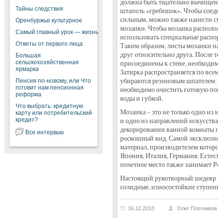
должна быть тщательно вычищенн
Тайны следствия
штапель «гребешок». Чтобы соед
сильным, можно также нанести с
Оренбуржье культурное
мозаики. Чтобы мозаика располо
Самый главный урок — жизнь
использовать специальные распор
Ответы от первого лица
Таким образом, листы мозаики на
друг относительно друга. После т
Большая
сельскохозяйственная
присоединены к стене, необходим
ярмарка
Затирка распространяется по все
убираются резиновым шпателем. П
Пенсия по-новому, или Что
готовит нам пенсионная
необходимо очистить готовую п
реформа
воды и губкой.
Что выбрать: кредитную
Мозаика – это не только одно из
карту или потребительский
кредит?
и одно из направлений искусства
декорировании ванной комнаты 
Все интервью
роскошный вид. Самой эксклюзи
материал, производителем которо
Япония, Италия, Германия. Естес
почетное место также занимает Р
Настоящий рукотворный шедевр 
солидные, износостойкие ступен
16.12.2013
Олег Плотников