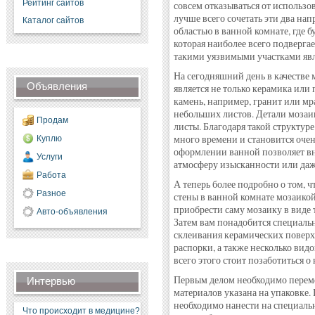
Рейтинг сайтов
совсем отказываться от использ
лучше всего сочетать эти два на
Каталог сайтов
областью в ванной комнате, где бу
которая наиболее всего подвергае
такими уязвимыми участками явл
На сегодняшний день в качестве м
Объявления
является не только керамика или 
камень, например, гранит или мр
небольших листов. Детали мозаи
Продам
листы. Благодаря такой структур
много времени и становится очен
Куплю
оформлении ванной позволяет в
Услуги
атмосферу изысканности или даж
Работа
А теперь более подробно о том, ч
Разное
стены в ванной комнате мозаикой
приобрести саму мозаику в виде т
Авто-объявления
Затем вам понадобится специальн
склеивания керамических поверхн
распорки, а также несколько вид
всего этого стоит позаботиться о
Первым делом необходимо переме
Интервью
материалов указана на упаковке. 
необходимо нанести на специаль
Что происходит в медицине?