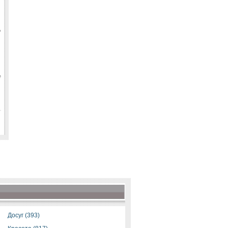
ю
е
Досуг (393)