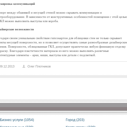
кировка коммуникаций
азоре между обшивкой и несущей стеной можно скрывать коммуникации и
ктрооборудование. В зависимости от конструктивных особенностей помещения с этой цель
ГКЛ можно выполнить выступы или короба.
айнерские возможности
годаря своим уникальным свойствам гипсокартон для облицовки стен не только скрывает
екты несущей поверхности, но и позволяет осуществлять самые разнообразные дизайнерски
ения. Поверхности, облицованные ГКЛ, допускают практически любую финишную отделку
краску. Благодаря пластичности материала из него можно выполнять различные
итектурные элементы – арки, ниши, выступы или детали с подсветкой.
09.12.2013
Олег Плотников
Бизнес-услуги (1054)
Город (203)