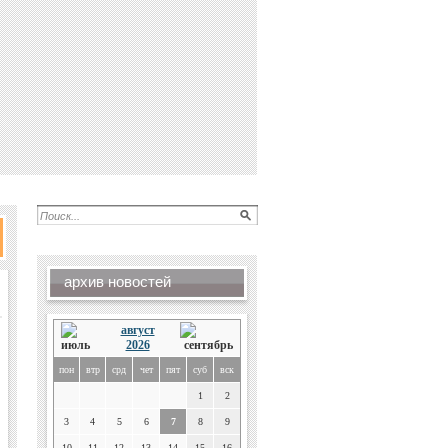
архив новостей
август
2026
пон
втр
срд
чет
пят
суб
вск
1
2
3
4
5
6
7
8
9
10
11
12
13
14
15
16