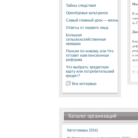
Мас
Тайны следствия
Оренбуржье культурное
В з
эле
Самый главный урок — жизнь
из 
Ответы от первого лица
Диз
Большая
сельскохозяйственная
Бла
ярмарка
деф
реш
Пенсия по-новому, или Что
и о
готовит нам пенсионная
арх
реформа
Что выбрать: кредитную
карту или потребительский
кредит?
Все интервью
Каталог организаций
Автотовары (554)