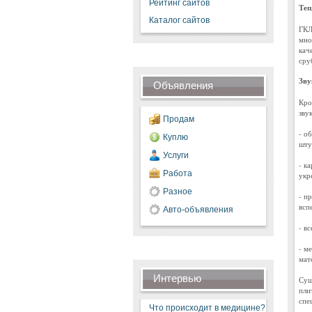
Рейтинг сайтов
Теп
Каталог сайтов
ГКЛ
мно
кач
сру
Зву
Объявления
Кро
зву
Продам
- о
Куплю
шту
Услуги
- к
Работа
укр
Разное
- п
всп
Авто-объявления
- в
- м
мат
Интервью
Сущ
пли
спе
Что происходит в медицине?