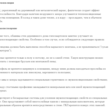
лоизоляция
, укрепленный на деревянный или металлический каркас, фактически создает эффект
гослойности. Благодаря наличию воздушного зазора улучшаются теплоизоляционные
ества помещения. В холод в таком доме теплее, а в жару – прохладнее, чем в обычном
бе.
копоглощение
ме того, обшивка стен деревянного дома гипсокартоном заметно улучшает их
копоглощающие свойства. Особенно в том случае, если соблюдаются следующие правила:
блицовка должна быть выполнена способом каркасного монтажа, а не приклеиваться ("сухая
катурка");
аркас крепится только к полу и потолку, но не к самой стене. Такую конструкцию можно
епить с помощью брусьев или монтажной пены;
рофиль не крепится напрямую к основанию, между ними должна находиться прослойка из
ененного материала или линолеума, нарезанного полосками;
се швы и зазоры заделываются специальным герметиком со звукоизоляционными свойствами;
ежду стоечными профилями закладывается минеральная вата или иной звукопоглощающий
ериал.
ествуют и бескаркасные системы для усиления звукопоглощающих свойств из специальных
т. Они представляют собой многослойные панели с минеральным наполнителем, которые
циальным образом крепятся непосредственно к стене. ГКЛ крепится поверх этих панелей.