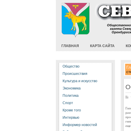
Общественно
газета Севе
Оренбургс
ГЛАВНАЯ
КАРТА САЙТА
КО
Общество
Гл
ст
Происшествия
Культура и искусство
О
Экономика
Политика
Спорт
Гип
Кроме того
раз
про
Интервью
гип
Информер новостей
еще