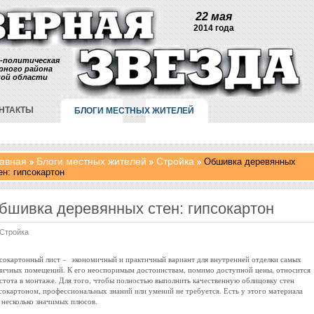
22 мая
2014 года
-политическая
рного района
кой области
НТАКТЫ
БЛОГИ МЕСТНЫХ ЖИТЕЛЕЙ
авная
Блоги местных жителей
Стройка
Обшивка деревянных
ен: гипсокартон
бшивка деревянных стен: гипсокартон
Стройка
сокартонный лист – экономичный и практичный вариант для внутренней отделки самых
личных помещений. К его неоспоримым достоинствам, помимо доступной цены, относится
стота в монтаже. Для того, чтобы полностью выполнить качественную облицовку стен
сокартоном, профессиональных знаний или умений не требуется. Есть у этого материала
 несколько значимых плюсов.