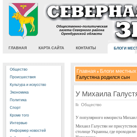
Общественно-политическая
газета Северного района
Оренбургской области
ГЛАВНАЯ
КАРТА САЙТА
КОНТАКТЫ
БЛОГИ МЕС
Общество
Главная
Блоги местных
Галустяна родился сын
Происшествия
Культура и искусство
У Михаила Галуст
Экономика
Политика
Общество
Спорт
Кроме того
У популярного юмориста Михаила
Интервью
Михаил Галустян не присутствова
Информер новостей
столице Украины, где проходили