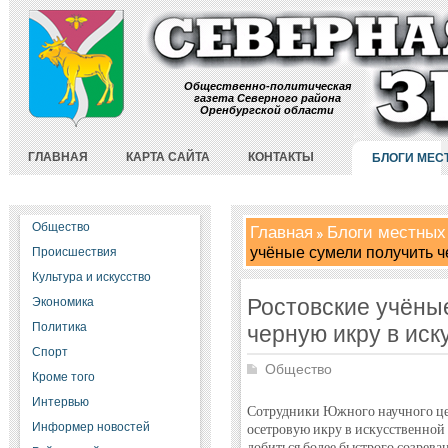
Общественно-политическая
газета Северного района
Оренбургской области
ГЛАВНАЯ
КАРТА САЙТА
КОНТАКТЫ
БЛОГИ МЕС
Общество
Главная
Блоги местных
учёные сумели получить ч
Происшествия
Культура и искусство
Ростовские учёны
Экономика
Политика
черную икру в иск
Спорт
Общество
Кроме того
Интервью
Сотрудники Южного научного це
Информер новостей
осетровую икру в искусственной
добиться более быстрого созрева