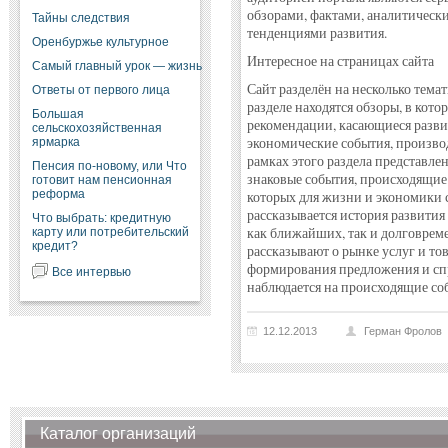
обзорами, фактами, аналитичес
Тайны следствия
тенденциями развития.
Оренбуржье культурное
Интересное на страницах сайта
Самый главный урок — жизнь
Сайт разделён на несколько тема
Ответы от первого лица
разделе находятся обзоры, в кот
Большая
рекомендации, касающиеся разви
сельскохозяйственная
экономические события, произво
ярмарка
рамках этого раздела представле
Пенсия по-новому, или Что
знаковые события, происходящие
готовит нам пенсионная
реформа
которых для жизни и экономики с
рассказывается история развития
Что выбрать: кредитную
как ближайших, так и долговрем
карту или потребительский
кредит?
рассказывают о рынке услуг и то
формирования предложения и спро
Все интервью
наблюдается на происходящие со
12.12.2013
Герман Фролов
Каталог организаций