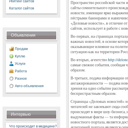
Рейтинг сайтов
Пространство российской части 
сайты сомнительного происхожде
Каталог сайтов
новости, имеющие ярко выражен
пёстрыми баннерами и навязчиво
«Деловые новости», в отличие от
сайтов, использует в работе с н
Объявления
Во-первых, на страницах портал
важных новостей, в основе котор
оказывающие влияние на полити
Продам
ситуацию как на территории Росси
Куплю
Во-вторых, агентство
http://delono
Услуги
самые свежие события, сообщая 
образом.
Работа
В-третьих, подача информации о
Разное
ангажированности — подача ново
Авто-объявления
зрения на одно событие рассмат
беспристрастным образом.
Страницы «Деловых новостей» н
читателей не завлекают сюда соо
происходят в мире шоу-бизнеса, 
Интервью
выдуманные факты — та информац
новостного портала, является до
Что происходит в медицине?
аудиторией портала являются сер