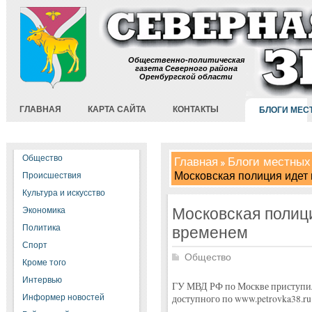
Общественно-политическая
газета Северного района
Оренбургской области
ГЛАВНАЯ
КАРТА САЙТА
КОНТАКТЫ
БЛОГИ МЕС
Общество
Главная
Блоги местных
Московская полиция идет 
Происшествия
Культура и искусство
Московская полици
Экономика
Политика
временем
Спорт
Общество
Кроме того
Интервью
ГУ МВД РФ по Москве приступил
Информер новостей
доступного по www.petrovka38.ru: