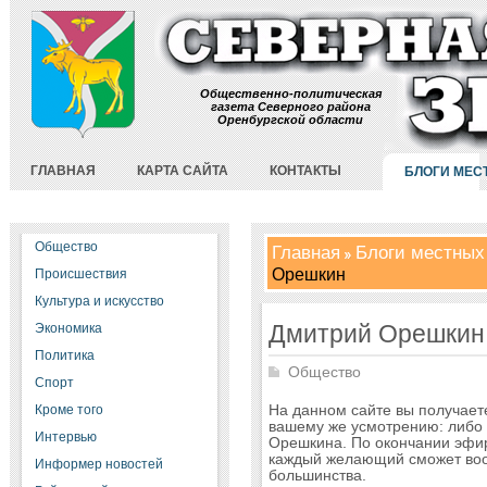
Общественно-политическая
газета Северного района
Оренбургской области
ГЛАВНАЯ
КАРТА САЙТА
КОНТАКТЫ
БЛОГИ МЕС
Общество
Главная
Блоги местных
Орешкин
Происшествия
Культура и искусство
Дмитрий Орешкин
Экономика
Политика
Общество
Спорт
Кроме того
На данном сайте вы получаете
вашему же усмотрению: либо 
Интервью
Орешкина. По окончании эфи
каждый желающий сможет воо
Информер новостей
большинства.