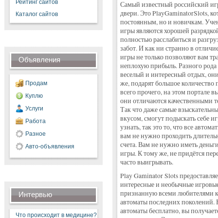
Рейтинг сайтов
Самый известный российский игр
двери. Это PlayGaminatorSlots, ко
Каталог сайтов
постоянным, но и новичкам. Учен
игры являются хорошей разрядкой
полностью расслабиться и разгру
забот. И как ни странно в отличи
игры не только позволяют вам тр
Объявления
неплохую прибыль. Разного рода
веселый и интересный отдых, они
же, подарят большое количество
Продам
всего прочего, на этом портале в
Куплю
они отличаются качественными т
Услуги
Так что даже самые взыскательн
вкусом, смогут подыскать себе иг
Работа
узнать, так это то, что все автом
Разное
вам не нужно проходить длитель
счета. Вам не нужно иметь деньги
Авто-объявления
игры. К тому же, не придётся пере
часто выигрывать.
Play Gaminator Slots предоставл
интересные и необычные игровые 
признанную всеми любителями кл
Интервью
автоматы последних поколений. Н
автоматы бесплатно, вы получает
Что происходит в медицине?