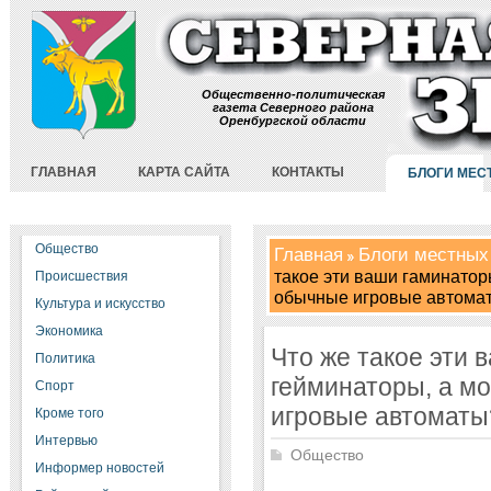
Общественно-политическая
газета Северного района
Оренбургской области
ГЛАВНАЯ
КАРТА САЙТА
КОНТАКТЫ
БЛОГИ МЕС
Общество
Главная
Блоги местных
такое эти ваши гаминатор
Происшествия
обычные игровые автома
Культура и искусство
Экономика
Что же такое эти 
Политика
гейминаторы, а м
Спорт
игровые автоматы
Кроме того
Интервью
Общество
Информер новостей