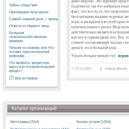
демо-версию. Это хорошее средст
Тайны следствия
подучится, так что набраться опы
факт, что все на то, что практич
Оренбуржье культурное
бесплатными видами игровых авто
Самый главный урок — жизнь
игра, и раскрыться во всей красот
Ответы от первого лица
наличии некоего риска. Ведь всем
действительно является истинный
Большая
кон все и сорвав джек-пот. Вот, 
сельскохозяйственная
ярмарка
станете составляющей частью сти
деньги, но и большой куш.
Пенсия по-новому, или Что
готовит нам пенсионная
игров
Узнать больше можно тут:
реформа
Что выбрать: кредитную
карту или потребительский
23.12.2013
Герман Фролов
кредит?
Все интервью
Каталог организаций
Автотовары (554)
Бизнес-услуги (1054)