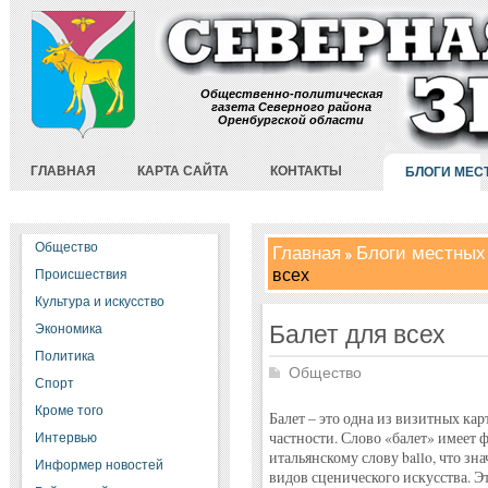
Общественно-политическая
газета Северного района
Оренбургской области
ГЛАВНАЯ
КАРТА САЙТА
КОНТАКТЫ
БЛОГИ МЕС
Общество
Главная
Блоги местных
всех
Происшествия
Культура и искусство
Балет для всех
Экономика
Политика
Общество
Спорт
Кроме того
Балет – это одна из визитных кар
частности. Слово «балет» имеет ф
Интервью
итальянскому слову ballo, что зн
Информер новостей
видов сценического искусства. Э