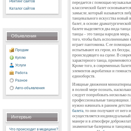
Рейтинг сайтов
передается с помощью музыкальн
классический балет основываетс
Каталог сайтов
замысле, который называется либ
танцевального искусства новый 
балет, в основе драматургическо
балете выделяется два вида танц
танцы – это танцы народов мира,
Объявления
того, чтобы быть исполненными в
играет пантомима. С ее помощью
испытывают их герои, их беседы,
Продам
происходящего на сцене. В совре
Куплю
характерного танца, применяются
Кроме того, в современных бале
Услуги
элементов акробатики и гимнасти
Работа
единоборств.
Разное
Изящные движения миниатюрных 
Авто-объявления
в полной мере познать, наскольк
следует попробовать несколько п
профессиональные танцовщики. М
нужно начинать в раннем детстве
балета
, то они получают от него 
осуществляется индивидуальный п
Интервью
манере и в атмосфере доброжелат
знаменитые балерины и танцовщи
Что происходит в медицине?