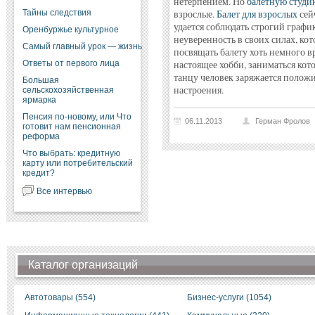
нетерпением. Но
балетную студи
Тайны следствия
взрослые.
Балет для взрослых
сейч
удается соблюдать строгий графи
Оренбуржье культурное
неуверенность в своих силах, кот
Самый главный урок — жизнь
посвящать балету хоть немного в
Ответы от первого лица
настоящее хобби, заниматься кот
танцу человек заряжается положи
Большая
настроения.
сельскохозяйственная
ярмарка
Пенсия по-новому, или Что
06.11.2013
Герман Фролов
готовит нам пенсионная
реформа
Что выбрать: кредитную
карту или потребительский
кредит?
Все интервью
Каталог организаций
Автотовары (554)
Бизнес-услуги (1054)